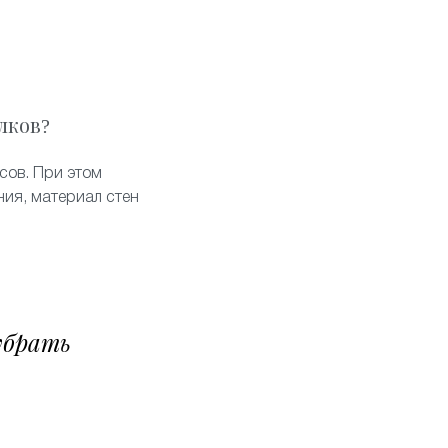
лков?
сов. При этом
ия, материал стен
убрать