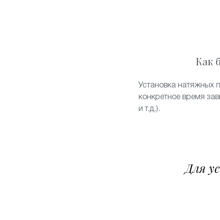
Как 
Установка натяжных п
конкретное время зав
и т.д.).
Для у