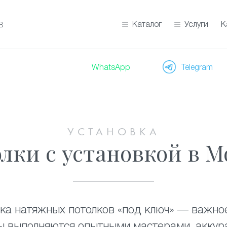
Каталог
Услуги
К
В
WhatsApp
Telegram
УСТАНОВКА
ки с установкой в М
вка натяжных потолков «под ключ» — важно
ты выполняются опытными мастерами, аккур