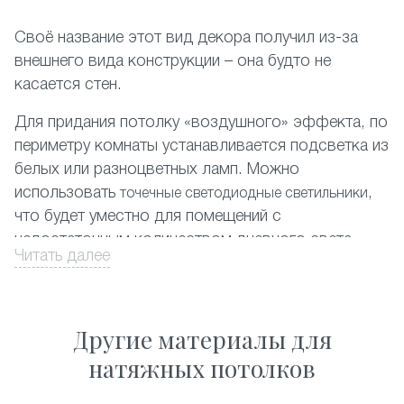
Своё название этот вид декора получил из-за
внешнего вида конструкции – она будто не
касается стен.
Для придания потолку «воздушного» эффекта, по
периметру комнаты устанавливается подсветка из
белых или разноцветных ламп. Можно
использовать
,
точечные светодиодные светильники
что будет уместно для помещений с
недостаточным количеством дневного света.
Читать далее
На фото представлены различные комбинации
отделки парящих потолков.
Другие материалы для
Оформите заказ на сайте со скидкой, и мы в
натяжных потолков
кратчайшие сроки обустроим вашу квартиру
в Москве и области.