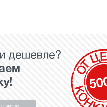
и дешевле?
аем
ку!
ть скидку