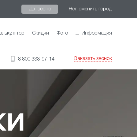
Да, верно
Нет, сменить город
алькулятор
Скидки
Фото
Информация
Заказать звонок
8 800 333-97-14
КИ