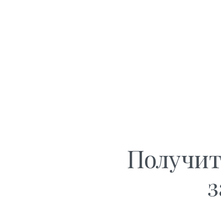
Получит
з