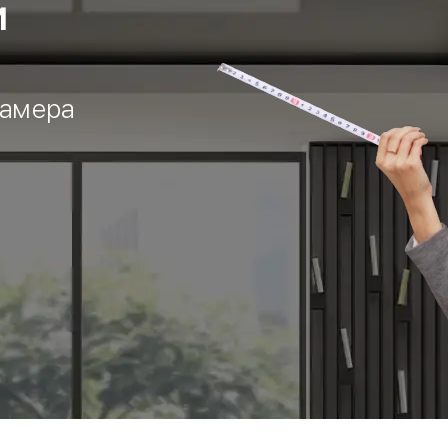
И
замера