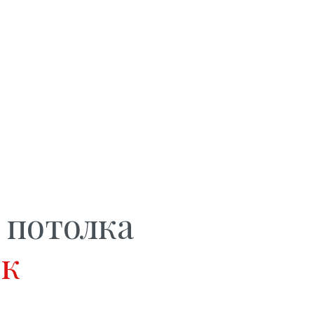
 потолка
ок