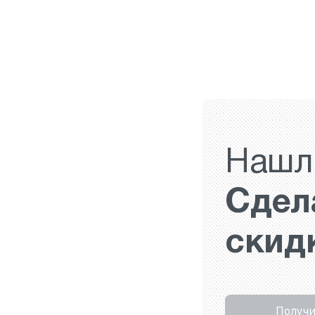
Нашл
Сдел
скид
Получи