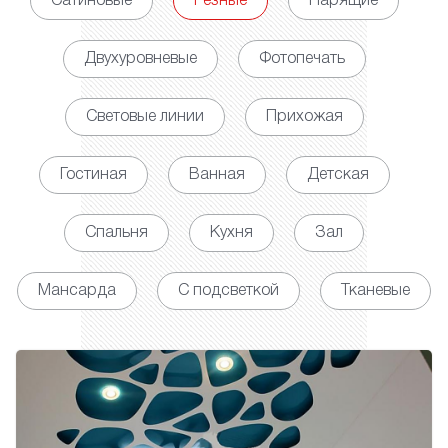
Сатиновые
Резные
Парящие
Двухуровневые
Фотопечать
Световые линии
Прихожая
Гостиная
Ванная
Детская
Спальня
Кухня
Зал
Мансарда
С подсветкой
Тканевые