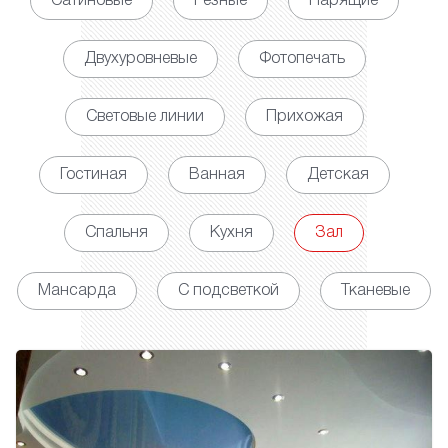
Сатиновые
Резные
Парящие
Двухуровневые
Фотопечать
Световые линии
Прихожая
Гостиная
Ванная
Детская
Спальня
Кухня
Зал
Мансарда
С подсветкой
Тканевые