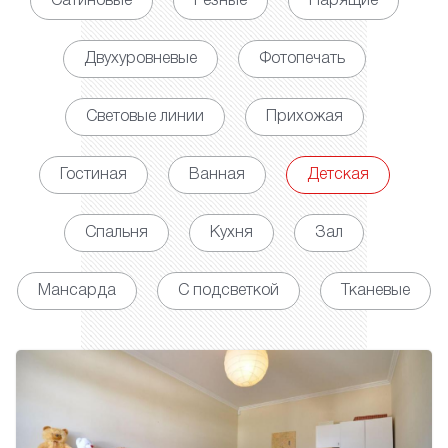
Сатиновые
Резные
Парящие
Двухуровневые
Фотопечать
Световые линии
Прихожая
Гостиная
Ванная
Детская
Спальня
Кухня
Зал
Мансарда
С подсветкой
Тканевые