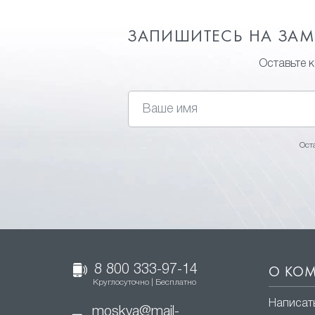
ЗАПИШИТЕСЬ НА ЗА
Оставьте 
Ост
8 800 333-97-14
О КО
Круглосуточно | Бесплатно
Написат
moskva@mail-