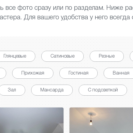
 все фото сразу или по разделам. Ниже р
стера. Для вашего удобства у него всегда с
Глянцевые
Сатиновые
Резные
Прихожая
Гостиная
Ванная
Зал
Мансарда
С подсветкой