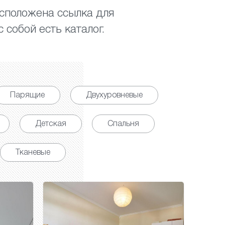
асположена ссылка для
 собой есть каталог.
Парящие
Двухуровневые
Детская
Спальня
Тканевые