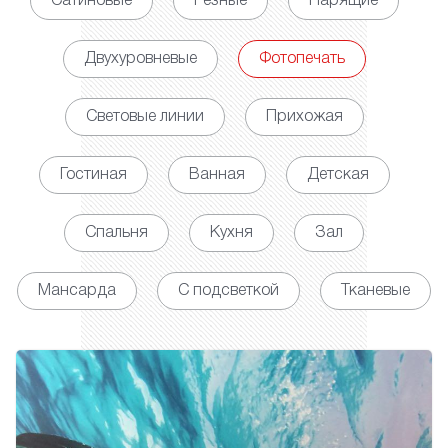
Сатиновые
Резные
Парящие
Двухуровневые
Фотопечать
Световые линии
Прихожая
Гостиная
Ванная
Детская
Спальня
Кухня
Зал
Мансарда
С подсветкой
Тканевые