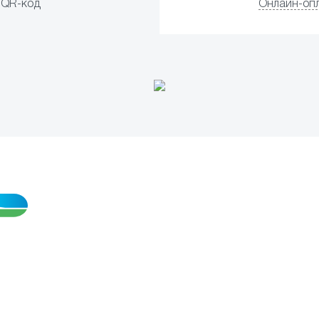
QR-код
Онлайн-оп