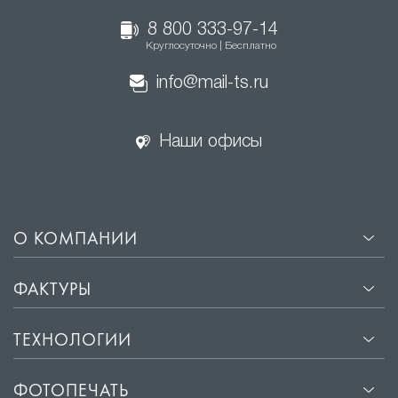
Скрытая подсветка в нишах формирует
спокойную атмосферу без видимых источников
8 800 333-97-14
Круглосуточно | Бесплатно
света.
info@mail-ts.ru
Комбинирование разных типов подсветки делает
интерьер гибким, удобным и адаптированным под
разные сценарии использования.
Наши офисы
О КОМПАНИИ
ФАКТУРЫ
ТЕХНОЛОГИИ
ФОТОПЕЧАТЬ