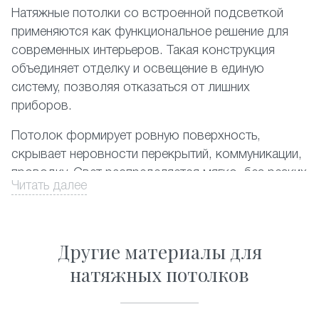
Натяжные потолки со встроенной подсветкой
применяются как функциональное решение для
современных интерьеров. Такая конструкция
объединяет отделку и освещение в единую
систему, позволяя отказаться от лишних
приборов.
Потолок формирует ровную поверхность,
скрывает неровности перекрытий, коммуникации,
проводку. Свет распределяется мягко, без резких
Читать далее
теней, снижает нагрузку на зрение.Встроенное
освещение помогает визуально изменить
пространство: увеличить высоту, выделить зоны,
Другие материалы для
создать спокойную или более динамичную
атмосферу. Материалы устойчивы к влаге и
натяжных потолков
перепадам температуры, подходят для жилых и
коммерческих помещений. Потолки не требуют