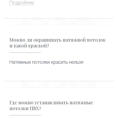
потолке не собирается конденсат.
Подробнее
Можно ли окрашивать натяжной потолок
и какой краской?
Натяжные потолки красить нельзя
Где можно устанавливать натяжные
потолки ПВХ?