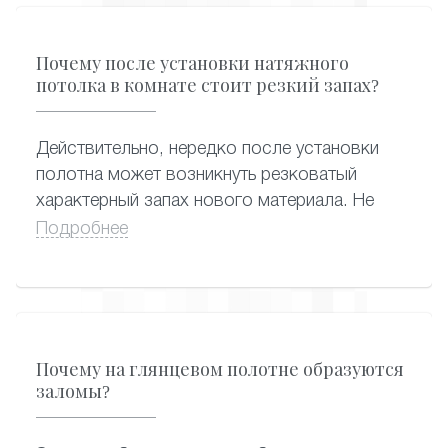
моющие средства, которые вы так же
можете приобрести в нашей компании.
Почему после установки натяжного
потолка в комнате стоит резкий запах?
Действительно, нередко после установки
полотна может возникнуть резковатый
характерный запах нового материала. Не
стоит волноваться: он, как правило,
Подробнее
исчезает в течение двух-трех дней. В редких
случаях, если полотно изготовлено совсем
недавно, неприятный запах может
сохраняться около месяца. Замечено, что
белые натяжные потолки пахнут сильнее -
Почему на глянцевом полотне образуются
они самые востребованные, и их быстро
заломы?
разбирают после завоза от производителя.
А вот цветные оригинальные варианты могут