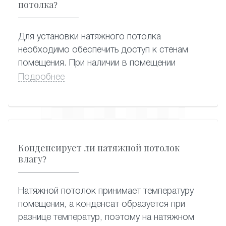
использовать любой мощности.
потолка?
Для установки натяжного потолка
необходимо обеспечить доступ к стенам
помещения. При наличии в помещении
высокой мебели (шкафы, стенки), между ее
Подробнее
верхом и уровнем потолка должно быть не
менее 60 см (при глубине мебели 60 см).
Предметы, чувствительные к повышенной
температуре, а также краски, аэрозоли,
цветы, животные и пр. должны быть убраны
Конденсирует ли натяжной потолок
из помещения до начала работ. Если мебель
влагу?
имеет глянцевую или стеклянную
поверхность, ее можно накрыть пленкой.
Натяжной потолок принимает температуру
помещения, а конденсат образуется при
разнице температур, поэтому на натяжном