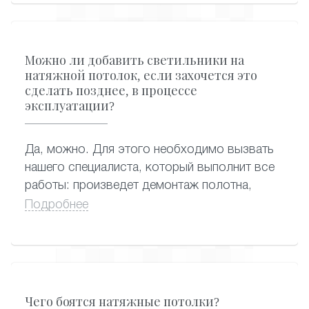
гардины – стандартный и самый
распространенный вариант крепления
карниза, когда гардина крепится к натяжному
Можно ли добавить светильники на
потолку.
натяжной потолок, если захочется это
сделать позднее, в процессе
эксплуатации?
Да, можно. Для этого необходимо вызвать
нашего специалиста, который выполнит все
работы: произведет демонтаж полотна,
сделает отверстия под новые светильники,
Подробнее
подведет к ним электропроводку и
подключит, аккуратно вмонтировав в
полотно. Дополнительные светильники
можно установить в любой момент
эксплуатации натяжного потолка.
Чего боятся натяжные потолки?