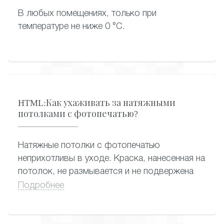
В любых помещениях, только при
температуре не ниже 0 °C.
HTML:Как ухаживать за натяжными
потолками с фотопечатью?
Натяжные потолки с фотопечатью
неприхотливы в уходе. Краска, нанесенная на
потолок, не размывается и не подвержена
растрескиванию, поэтому ухаживать за
Подробнее
потолком с фотопечатью можно
привычными способами – применяя сухую
или влажную уборку. Подойдут любые