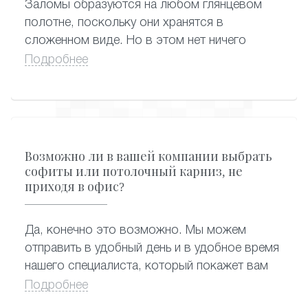
Заломы образуются на любом глянцевом
практически полностью потерять запах, пока
полотне, поскольку они хранятся в
находятся на складе.
сложенном виде. Но в этом нет ничего
страшного, поскольку заломы заметны
Подробнее
только в первое время после монтажа
натяжного потолка. Проходит немного
времени, и от заломов не остается и следа:
благодаря особенностям конструкции,
полотно растягивается и становится
Возможно ли в вашей компании выбрать
абсолютно гладким.
софиты или потолочный карниз, не
приходя в офис?
Да, конечно это возможно. Мы можем
отправить в удобный день и в удобное время
нашего специалиста, который покажет вам
образцы карниза и по каталогу выберут
Подробнее
софиты.