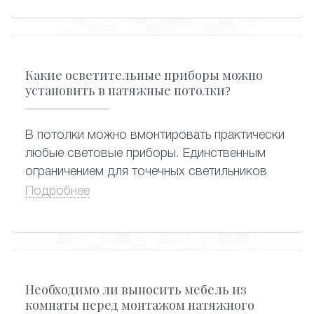
Какие осветительные приборы можно
установить в натяжные потолки?
В потолки можно вмонтировать практически
любые световые приборы. Единственным
ограничением для точечных светильников
является их мощность (нагрев). Во избежание
Подробнее
нарушения целостности полотна, провисания
и расплавления участков вокруг встроенных
светильников, мощность ламп накаливания в
светильниках не должна превышать 40 Вт, а
галогенных - не более 35 Вт.
Необходимо ли выносить мебель из
Энергосберегающие лампы можно
комнаты перед монтажом натяжного