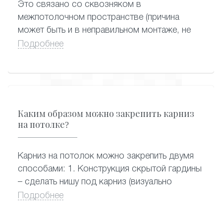
Это связано со сквозняком в
межпотолочном пространстве (причина
может быть и в неправильном монтаже, не
запенили отверстие под люстру в плите
Подробнее
перекрытия), возможно сквозняк с двери
или окна.
Каким образом можно закрепить карниз
на потолке?
Карниз на потолок можно закрепить двумя
способами: 1. Конструкция скрытой гардины
– сделать нишу под карниз (визуально
смотрится очень красиво, когда из-под
Подробнее
потолка видны сразу шторы, сама гардина
спрятана) 2. Конструкция потолочной