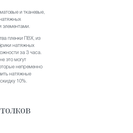
матовые
и
тканевые
,
 натяжных
и элементами
.
тва пленки ПВХ, из
брики натяжных
ожности за 3 часа.
е это могут
которые непременно
вить натяжные
 скидку 10%.
толков