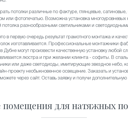
но.
рать потолки различные по фактуре,
глянцевые
,
сатиновые
,
ком или
фотопечатью
. Возможна установка
многоуровневых
й потолка разнообразными светильниками и
светодиодным
то в первую очередь результат грамотного монтажа и качес
толок изготавливается. Профессиональные монтажники фа
 в Дубне могут произвести качественную установку любой сл
ливается люстра и при желании клиента - софиты. В спальн
льники или даже светодиоды, имитирующие
звездное небо
, 
йн-проекту необыкновенное освещение. Заказать и устано
 можете через сайт. Оставь заявку и получи дополнительную
е помещения для натяжных по