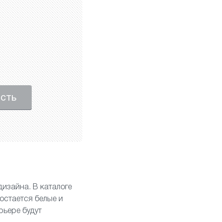
ость
дизайна. В каталоге
остается белые и
рьере будут