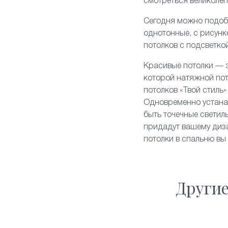
смотреться великолеп
Сегодня можно подоб
однотонные, с рисун
потолков
с подсветко
Красивые потолки — э
которой натяжной по
потолков «Твой стиль»
Одновременно устанав
быть точечные свети
придадут вашему диза
потолки в спальню вы
Други