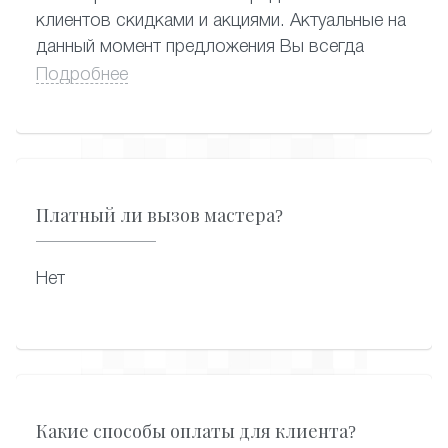
клиентов скидками и акциями. Актуальные на
данный момент предложения Вы всегда
можете найти в разделе «Скидки» на сайте.
Подробнее
Акции меняются. Все подробности Вам
подскажут наши менеджеры.
Платный ли вызов мастера?
Нет
Какие способы оплаты для клиента?