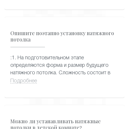
избежание появления пузырей на обоях.
Опишите поэтапно установку натяжного
потолка
:1. На подготовительном этапе
определяются форма и размер будущего
натяжного потолка. Сложность состоит в
том, чтобы максимально точно сделать
Подробнее
замер: погрешность может составлять
максимально 1 см. По этим размерам на
производстве выкраивается полотно. Затем
его доставляют в квартиру и начинают
монтаж. 2. Для начала надо прикрутить багет
Можно ли устанавливать натяжные
(ПВХ-профили или алюминиевые профили, на
потолки в детской комнате?