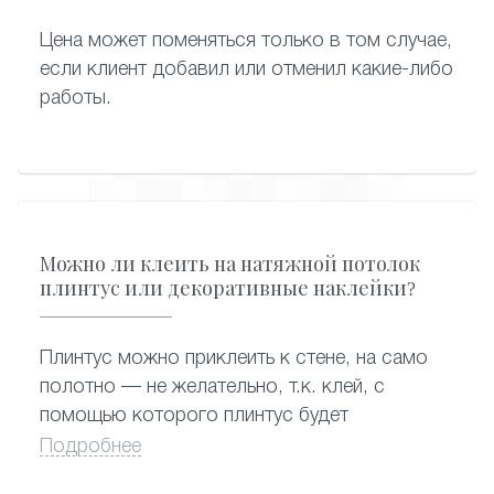
Цена может поменяться только в том случае,
если клиент добавил или отменил какие-либо
работы.
Можно ли клеить на натяжной потолок
плинтус или декоративные наклейки?
Плинтус можно приклеить к стене, на само
полотно — не желательно, т.к. клей, с
помощью которого плинтус будет
держаться, может содержать разъедающие
Подробнее
вещества, можно только к стене.