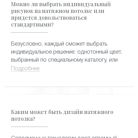
мультфильмов принесут массу эмоций
Можно ли выбрать индивидуальный
ребенку и создадут уютную атмосферу в
рисунок на натяжном потолке или
комнате. Фотопечать отлично подойдёт и
придется довольствоваться
стандартными?
для офиса – интересно будет смотреться
нанесенное на потолок кабинета
изображение с символикой компании.
Безусловно, каждый сможет выбрать
индивидуальное решение: однотонный цвет,
выбранный по специальному каталогу, или
любое изображение, нанесенное с помощью
Подробнее
фотопечати. Изображение для фотопечати
можно предоставить нашим специалистам из
личного архива, технические требования к
качеству уточните дополнительно у
менеджера.
Каким может быть дизайн натяжного
потолка?