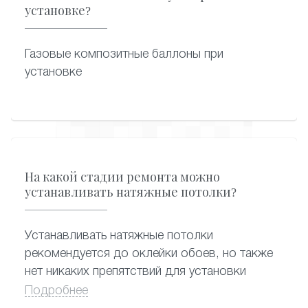
установке?
Газовые композитные баллоны при
установке
На какой стадии ремонта можно
устанавливать натяжные потолки?
Устанавливать натяжные потолки
рекомендуется до оклейки обоев, но также
нет никаких препятствий для установки
потолка и после оклейки. Важно, чтобы до
Подробнее
монтажа прошло не менее трех дней, во