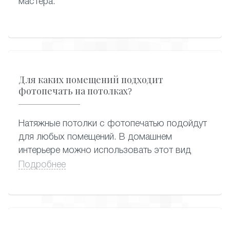
мастера.
Для каких помещений подходит
фотопечать на потолках?
Натяжные потолки с фотопечатью подойдут
для любых помещений. В домашнем
интерьере можно использовать этот вид
декора для увеличения пространства –
Подробнее
изобразить по центру фото красивого
цветка или небоскреба. Фотопечать на
натяжных потолках станет также настоящим
подарком для малышей: кадры из любимых