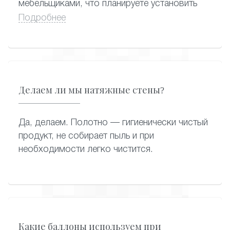
мебельщиками, что планируете установить
натяжной потолок и поэтому сверху, под
Подробнее
потолком, нужна планка шириной 5-10 см
для крепления потолка. Хотя есть
возможность по желанию клиента
установить шкаф-купе после установки
натяжного потолка — главное установить за
Делаем ли мы натяжные стены?
потолком точки крепления.
Да, делаем. Полотно — гигиенически чистый
продукт, не собирает пыль и при
необходимости легко чистится.
Какие баллоны используем при