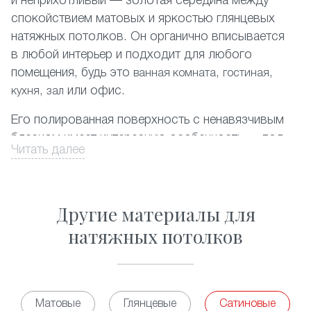
и неприхотливый — золотая середина между
спокойствием матовых и яркостью глянцевых
натяжных потолков. Он органично вписывается
в любой интерьер и подходит для любого
помещения, будь это
,
,
ванная комната
гостиная
,
или офис.
кухня
зал
Его полированная поверхность с ненавязчивым
блеском имеет интересную особенность — под
Читать далее
разным освещением она может приобретать
легкий красивый перламутровый или
металлический оттенок.
Другие материалы для
ПВХ-пленка
, используемая в создании таких
натяжных потолков
потолков очень прочна и легко выдерживает
затопление сверху. Кроме того, она не сохраняет
никаких запахов, гипоаллергенна и не требует
особого ухода.
Матовые
Глянцевые
Сатиновые