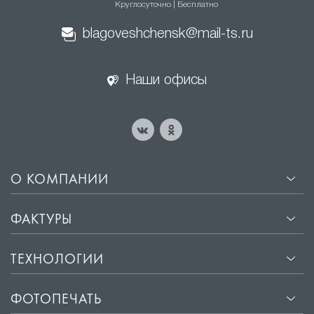
Круглосуточно | Бесплатно
натяжные потолки
blagoveshchensk@mail-ts.ru
·
Эстетичный внешний вид. Гладкая поверхность
сатиновых потолков отражает свет, создавая эффект
Наши офисы
мягкого свечения, что придаёт помещению уют и
комфорт.
·
Прочность и долговечность. Материалы, из которых
изготавливаются сатиновые потолки, не
подвержены деформации и сохраняют свой
первоначальный вид на протяжении многих лет.
О КОМПАНИИ
·
Лёгкость установки. Монтаж сатиновых потолков
занимает всего несколько часов и не требует
ФАКТУРЫ
подготовки поверхности потолка.
·
Защита от влаги и пыли. Сатиновые потолки
ТЕХНОЛОГИИ
обладают водоотталкивающими свойствами, что
защищает помещение от влаги и пыли.
ФОТОПЕЧАТЬ
·
Звукоизоляция. Хорошие звукоизоляционные