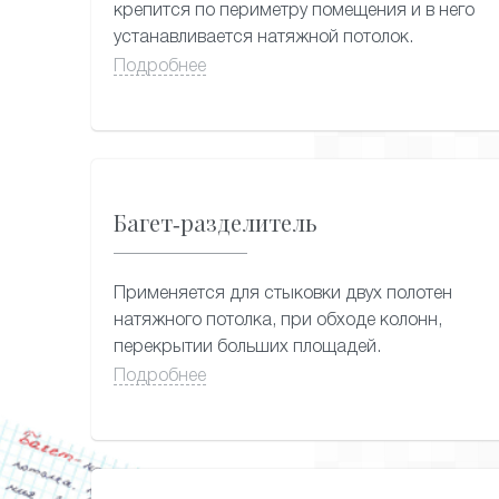
крепится по периметру помещения и в него
устанавливается натяжной потолок.
Подробнее
Багет-разделитель
Применяется для стыковки двух полотен
натяжного потолка, при обходе колонн,
перекрытии больших площадей.
Минимальная потеря высоты потолка 2 см.
Подробнее
Щель, образующаяся между полотнами,
закрывается маскирующей лентой. Материал
профиля – алюминий. Длина поставляемого
профиля 2,5 п.м.