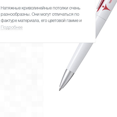
Натяжные криволинейные потолки очень
разнообразны. Они могут отличаться по
фактуре материала, его цветовой гамме и
иметь один или несколько уровней.Плавные
Подробнее
изгибы натяжного потолка придают
помещению определенный шарм и
индивидуальность. Однако, такие решения
имеют особенности в плане замеров и
расчетов криволинейной конструкции.