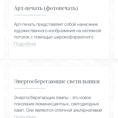
Арт-печать (фотопечать)
Арт-печать представляет собой нанесение
художественного изображения на натяжной
потолок с помощью широкоформатного
принтера.
Подробнее
Энергосберегающие светильники
Энергосберегающие лампы - это новое
поколение люминесцентных, светодиодных
ламп. Они являются отличной альтернативой
галогенным и обычным лампам накаливания.
Подробнее