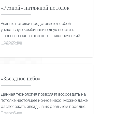
«Резной» натяжной потолок
Резные потолки представляют собой
уникальную комбинацию двух полотен.
Первое, верхнее полотно — классический
натяжной потолок, второй и последующие
Подробнее
слои — дизайнерские полотна с вырезами,
заранее сделанными на лазерном плоттере.
Между ними можно формировать подсветку
с различными цветами, силой и различными
вариантами освещения.
«Звездное небо»
Данная технология позволяет воссоздать на
потолке настоящее ночное небо. Можно даже
расположить звезды в их реальном порядке.
Натяжной потолок в сочетании с
Подробнее