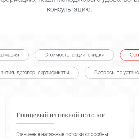
консультацию.
ормация
Стоимость, акции, скидки
Осн
рантия, договор, сертификаты
Вопросы по устано
матовое полотно не создает отвлекающих
бликов, а это имеет значение при подборе
Глянцевый натяжной потолок
освещения для помещения. Благодаря такой
фактуре, сварные швы остаются
практически незаметными.
Глянцевые натяжные потолки способны