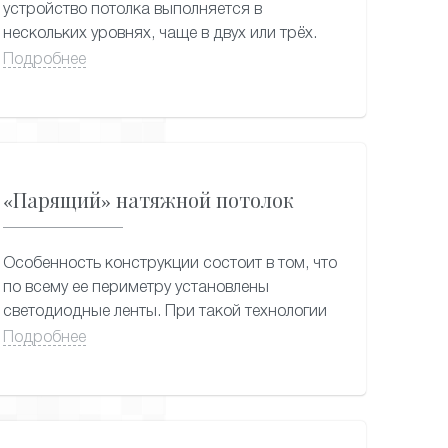
устройство потолка выполняется в
нескольких уровнях, чаще в двух или трёх.
При этом уместно сочетание различных
Подробнее
материалов: гипсокартона и натяжных
полотен, пластиковых панелей и плёнки пвх и
т.п. Чтобы усилить функциональное
зонирование помещения, многоуровневые
натяжные потолки могут сочетать в себе
«Парящий» натяжной потолок
различные цвета и фактуры поверхности.
Особенность конструкции состоит в том, что
по всему ее периметру установлены
светодиодные ленты. При такой технологии
создается впечатление, что потолок не
Подробнее
соприкасается со стенами, а как бы отделен
от них. Помещение наполняется рассеянным
приглушенным сиянием.