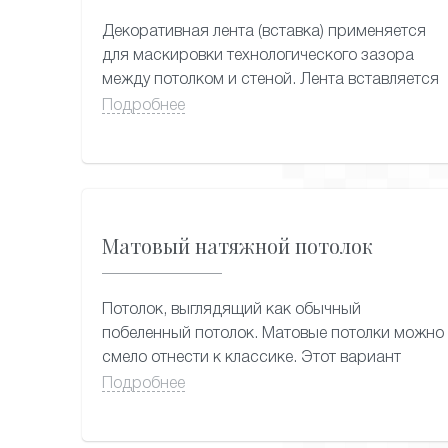
форм и цветовых оттенков.
Декоративная лента (вставка) применяется
для маскировки технологического зазора
между потолком и стеной. Лента вставляется
в зазор и образует ровный стык шириной
Подробнее
около 1 сантиметра. Так же вставка может
быть в цвет вашего потолка.
Матовый натяжной потолок
Потолок, выглядящий как обычный
побеленный потолок. Матовые потолки можно
смело отнести к классике. Этот вариант
подойдет практически к любому интерьеру,
Подробнее
так как позволяет создать безупречно
ровную и гладкую поверхность со слегка