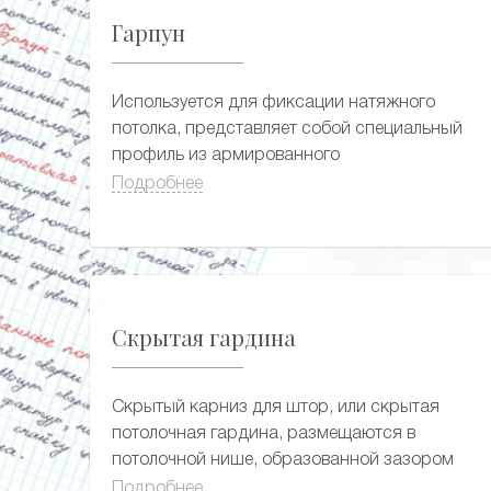
Гарпун
Используется для фиксации натяжного
потолка, представляет собой специальный
профиль из армированного
поливинилхлорида (ПВХ). Этот профиль
Подробнее
фиксируется по всему периметру полотна.
Скрытая гардина
Скрытый карниз для штор, или скрытая
потолочная гардина, размещаются в
потолочной нише, образованной зазором
между натяжным потолком и стеной, как
Подробнее