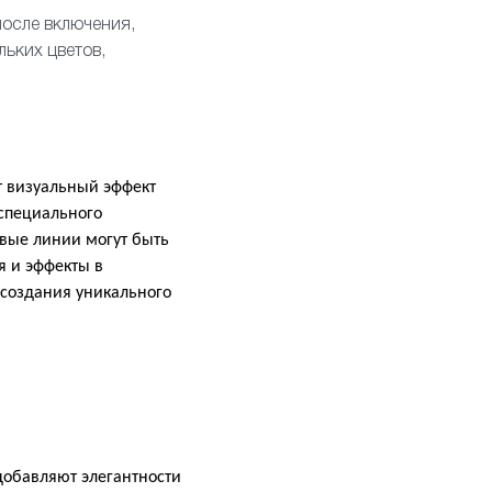
после включения,
льких цветов,
т визуальный эффект
 специального
овые линии могут быть
я и эффекты в
 создания уникального
обавляют элегантности