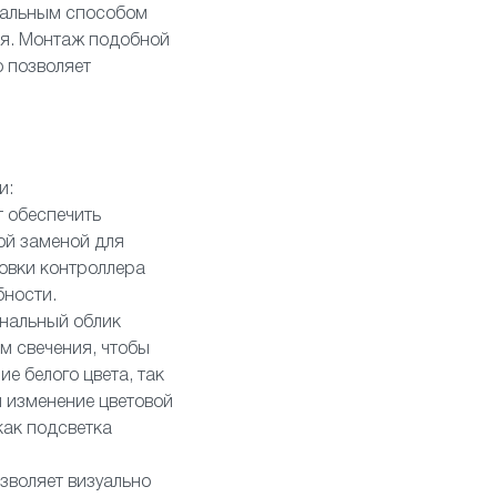
реальным способом
ия. Монтаж подобной
 позволяет
и:
 обеспечить
ой заменой для
новки контроллера
бности.
инальный облик
м свечения, чтобы
е белого цвета, так
 изменение цветовой
как подсветка
зволяет визуально