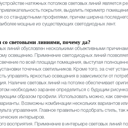
устройстве натяжных потолков световых линий является 
 привлекательность покрытия, выделить периметр помещен
ся со стандартными профилями, причем ширина последнего
аиболее мощные из существующих светодиодных лент.
 со световыми линиями, почему да?
вых линий обусловлен несколькими объективными причинам
ому освещению. Применение светодиодных линий позволяет
свечение по всей площади помещения, выступая полноценн
установки точечных светильников. Кроме того, за счет уста
ть управлять яркостью освещения в зависимости от потре
ия. Наличие световых линий на потолке обеспечивает ориг
 этом необходимо заранее определиться с будущим рисунко
вующим образом профили. Использовать можно, как свечени
варианты. Возможны комбинации нескольких вариантов или
ульта управления. Главное правильно подобрать стиль, так 
сических интерьеров.
ого восприятия. Применение в интерьере световых линий по