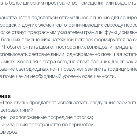
елать более широким пространство помещения или выделит
ранства. Игра подсветкой оптимальное решение для зонир
ородок и других элементов, ограничивающих свободу пере
толке станут прекрасным указателем границы функциональн
 больших помещениях натяжной потолок формируется за сч
 Чтобы спрятать швы от посторонних взглядов, и придать 
спользовать световые линии, одновременно повышая эстети
ьниках. Хорошая люстра сегодня стоит больших денег, как 
ование светодиодных лент позволяет заменить традиционне
 в помещении необходимый уровень освещенности.
ения
«Твой стиль» предлагают использовать следующие вариан
ветовых линий:
уры, расположенные посредине потолка;
аничивающие пространство по периметру;
азмеров;