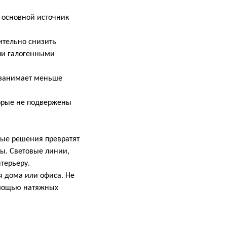
 основной источник
тельно снизить
ли галогенными
 занимает меньше
орые не подвержены
ные решения превратят
ты. Световые линии,
терьеру.
 дома или офиса. Не
омощью натяжных