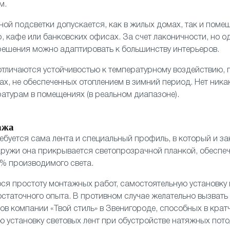
м.
ой подсветки допускается, как в жилых домах, так и поме
, кафе или банковских офисах. За счет лаконичности, но 
решения можно адаптировать к большинству интерьеров.
тличаются устойчивостью к температурному воздействию, 
ах, не обеспеченных отоплением в зимний период. Нет ника
атурам в помещениях (в реальном диапазоне).
ажа
ребуется сама лента и специальный профиль, в который и з
аружи она прикрывается светопрозрачной планкой, обесп
% производимого света.
ся простоту монтажных работ, самостоятельную установку
остаточного опыта. В противном случае желательно вызвать
в компании «Твой стиль» в Звенигороде, способных в кра
ю установку световых лент при обустройстве натяжных пото