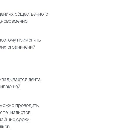
щениях общественного
одновременно
поэтому применять
ких ограничений
акладывается лента
ечивающей
 можно проводить
 специалистов,
тчайшие сроки
лков.