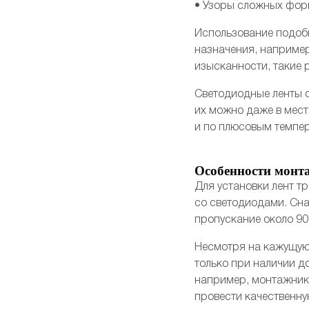
• Узоры сложных фор
Использование подобн
назначения, например
изысканности, такие 
Светодиодные ленты о
их можно даже в мест
и по плюсовым темпер
Особенности монт
Для установки лент т
со светодиодами. Сн
пропускание около 90
Несмотря на кажущую
только при наличии д
например, монтажнико
провести качественну