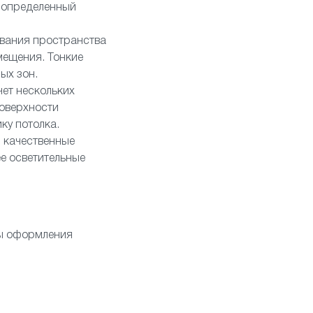
ь определенный
ования пространства
мещения. Тонкие
ых зон.
ет нескольких
поверхности
ку потолка.
и качественные
е осветительные
ты оформления