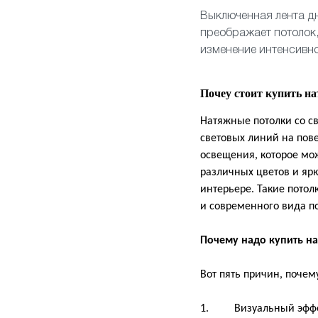
Выключенная лента дн
преображает потолок,
изменение интенсивно
Почеу стоит купить н
Натяжные потолки со с
световых линий на пове
освещения, которое мож
различных цветов и ярк
интерьере. Такие пото
и современного вида 
Почему надо купить н
Вот пять причин, почем
1. Визуальный эффект