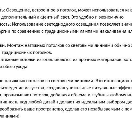
Освещение, встроенное в потолок, может использоваться как
к дополнительный акцентный свет. Это удобно и экономично.
ть: Использование светодиодного освещения позволяет значи
нергии по сравнению с традиционными лампами накаливания и
и: Монтаж натяжных потолков со световыми линиями обычно
а традиционных потолков.
тяжные потолки изготавливаются из прочных материалов, кот
особого ухода.
ию натяжных потолков со световыми линиями! Эти инновацион
роизведение искусства, создавая уникальные визуальные эффек
, пронизывают потолок, добавляя объема и глубины любому ин
птивность под любой дизайн делают их идеальным выбором для
преобразить ваше пространство, сделав его незабываемым с п
 линиями!