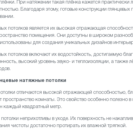
лёнки. При натяжении такая плёнка кажется практически 
тностью. Благодаря этому, готовые конструкции глянцевых
вании.
ых потолков является их высокая отражающая способность
 пространство помещения. Они доступны в широком разноо
 использованы для создания уникальных дизайнов интерьер
вых потолков включают их водостойкость, достигаемую бл
нность, высокий уровень звуко- и теплоизоляции, а также л
одов.
янцевые натяжные потолки
отолки
отличаются высокой отражающей способностью, бл
т пространство комнаты. Это свойство особенно полезно в
ен каждый квадратный метр.
 потолки неприхотливы в уходе. Их поверхность не накаплив
ния чистоты достаточно протирать их влажной тряпкой.