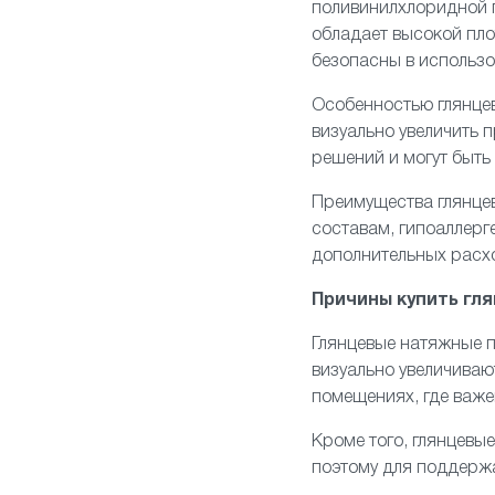
поливинилхлоридной п
обладает высокой пло
безопасны в использо
Особенностью глянцев
визуально увеличить
решений и могут быть
Преимущества глянце
составам, гипоаллерге
дополнительных расх
Причины купить гл
Глянцевые
натяжные п
визуально увеличиваю
помещениях, где важ
Кроме того, глянцевые
поэтому для поддержа