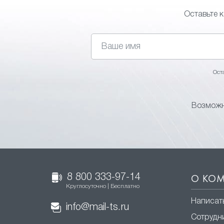
Оставьте 
Ост
Возможн
8 800 333-97-14
О КО
Круглосуточно | Бесплатно
Написат
info@mail-ts.ru
Сотрудн