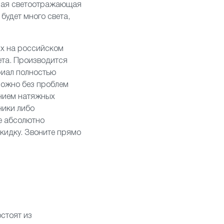
вная светоотражающая
будет много света,
ых на российском
ета. Производится
риал полностью
можно без проблем
анием натяжных
ники
либо
е абсолютно
скидку. Звоните прямо
стоят из