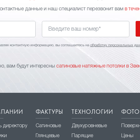
контактные данные и наш специалист перезвонит вам
в тече
авляя контактную информацию, вы соглашаетесь на
обработку персональных да
о, вам будут интересны
сатиновые натяжные потолки в Зве
МПАНИИ
ФАКТУРЫ
ТЕХНОЛОГИИ
ФОТО
ь директору
Сатиновые
Двухуровневые
Поверх
ики
Глянцевые
Парящие
Цены