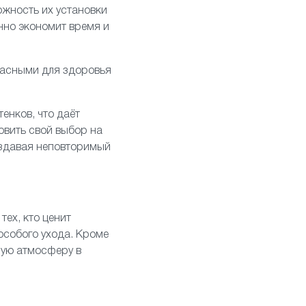
жность их установки
нно экономит время и
пасными для здоровья
енков, что даёт
овить свой выбор на
оздавая неповторимый
тех, кто ценит
 особого ухода. Кроме
ную атмосферу в