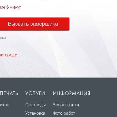
ние 5 минут
Вызвать замерщика
нных
нигороде
ПЕЧАТЬ
УСЛУГИ
ИНФОРМАЦИЯ
ности
Слив воды
Вопрос-ответ
Установка
Фото работ