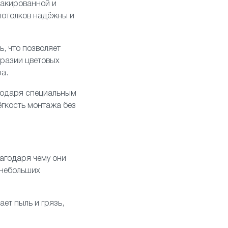
лакированной и
 потолков надёжны и
, что позволяет
бразии цветовых
а.
агодаря специальным
ёгкость монтажа без
агодаря чему они
 небольших
ает пыль и грязь,