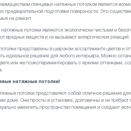
еимуществом глянцевых натяжных потолков является возмо
з предварительной подготовки поверхности. Это существе
мые на ремонт.
е натяжные потолки являются экологически чистыми и безо
ют вредных веществ и не вызывают аллергических реакций.
 потолки представлены в широком ассортименте цветов и отт
ть идеальное решение для любого интерьера. Можно остан
вете или же поэкспериментировать с яркими оттенками, с
а.
евые натяжные потолки!
атяжные потолки представляют собой отличное решение для 
оем доме. Они просты в установке, долговечны и не требуют
изуально увеличить пространство помещения и создают уют