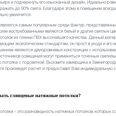
рьере и подчеркнуть его изысканный дизайн. Идеально ро
ражать до 90% света. Благодаря этому в помещении всегда 
льно увеличится.
о
является самым популярным среди фактур, представленн
олее востребованными являются белый и другие светлые цв
отолок из пленки ПВХ высочайшего качества. Данный мате
вующим экологическим стандартам, он прост в уходе и его 
шением являются
двухуровневые
конструкции с использов
 источников освещения могут применяться
точечные светиль
 потолка
с подсветкой. Вызовите замерщика в Звенигород
сте произведет расчет и предоставит Вам индивидуальную 
зать глянцевые натяжные потолки?
отолки – это разновидность натяжных потолков, которые со