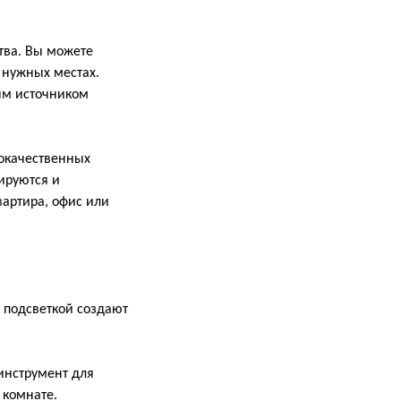
тва. Вы можете
 нужных местах.
ным источником
кокачественных
ируются и
артира, офис или
с подсветкой создают
 инструмент для
 комнате.