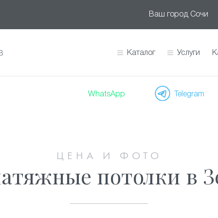
Ваш город
Сочи
Каталог
Услуги
К
В
WhatsApp
Telegram
ЦЕНА И ФОТО
атяжные потолки в З