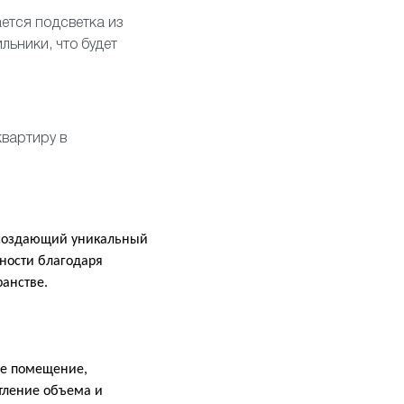
ется подсветка из
ильники
, что будет
квартиру в
, создающий уникальный
ности благодаря
ранстве.
ое помещение,
тление объема и