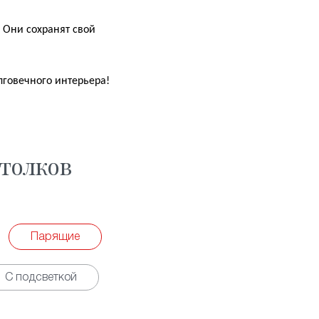
 Они сохранят свой
лговечного интерьера!
толков
Парящие
С подсветкой