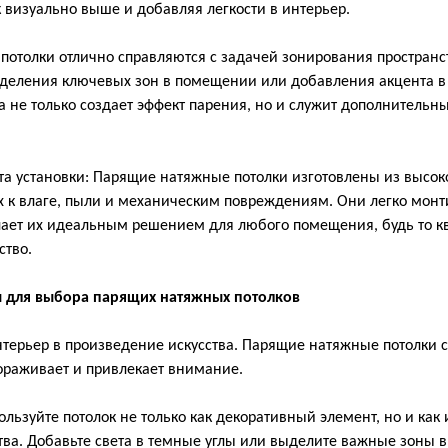
к визуально выше и добавляя легкости в интерьер.
 потолки отлично справляются с задачей зонирования пространс
ыделения ключевых зон в помещении или добавления акцента в
а не только создает эффект парения, но и служит дополнитель
ота установки: Парящие натяжные потолки изготовлены из высо
х к влаге, пыли и механическим повреждениям. Они легко монт
лает их идеальным решением для любого помещения, будь то кв
ство.
 для выбора парящих натяжных потолков
нтерьер в произведение искусства. Парящие натяжные потолки 
вораживает и привлекает внимание.
льзуйте потолок не только как декоративный элемент, но и как
ва. Добавьте света в темные углы или выделите важные зоны в