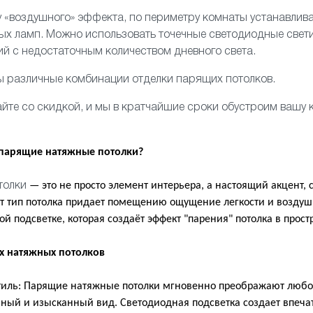
 «воздушного» эффекта, по периметру комнаты устанавлива
ных ламп. Можно использовать
точечные светодиодные свет
й с недостаточным количеством дневного света.
ы различные комбинации отделки парящих потолков.
йте со скидкой, и мы в кратчайшие сроки обустроим вашу 
 парящие натяжные потолки?
— это не просто элемент интерьера, а настоящий акцент
толки
от тип потолка придает помещению ощущение легкости и воздуш
й подсветке, которая создаёт эффект "парения" потолка в прост
х натяжных потолков
тиль: Парящие натяжные потолки мгновенно преображают люб
ный и изысканный вид. Светодиодная подсветка создает впеча