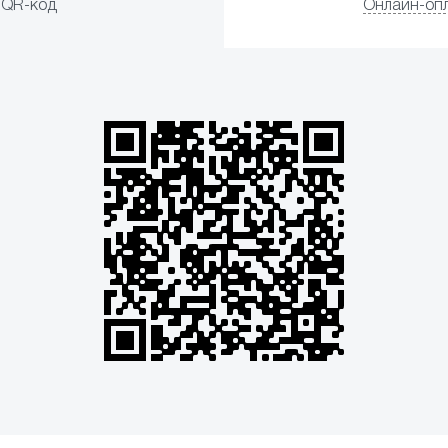
QR-код
Онлайн-оп