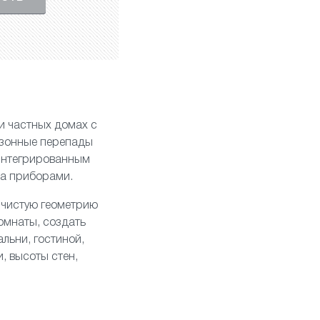
и частных домах с
езонные перепады
 интегрированным
ра приборами.
 чистую геометрию
омнаты, создать
льни, гостиной,
, высоты стен,