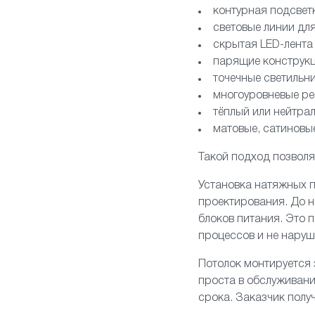
контурная подсветк
световые линии для
скрытая LED-лента
парящие конструкц
точечные светильн
многоуровневые р
тёплый или нейтра
матовые, сатиновы
Такой подход позволя
Установка натяжных п
проектирования. До н
блоков питания. Это 
процессов и не наруш
Потолок монтируется 
проста в обслуживани
срока. Заказчик полу