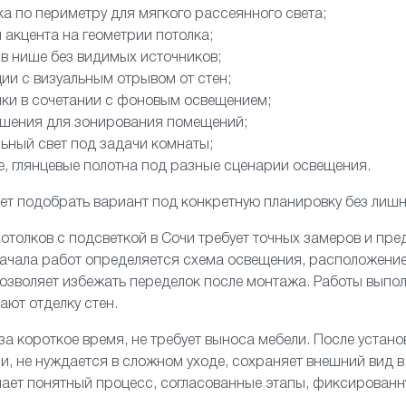
а по периметру для мягкого рассеянного света;
 акцента на геометрии потолка;
 в нише без видимых источников;
ии с визуальным отрывом от стен;
ики в сочетании с фоновым освещением;
ешения для зонирования помещений;
льный свет под задачи комнаты;
е, глянцевые полотна под разные сценарии освещения.
ет подобрать вариант под конкретную планировку без лишн
отолков с подсветкой в Сочи требует точных замеров и пре
ачала работ определяется схема освещения, расположение 
позволяет избежать переделок после монтажа. Работы выпо
ают отделку стен.
за короткое время, не требует выноса мебели. После устан
и, не нуждается в сложном уходе, сохраняет внешний вид в
чает понятный процесс, согласованные этапы, фиксированн