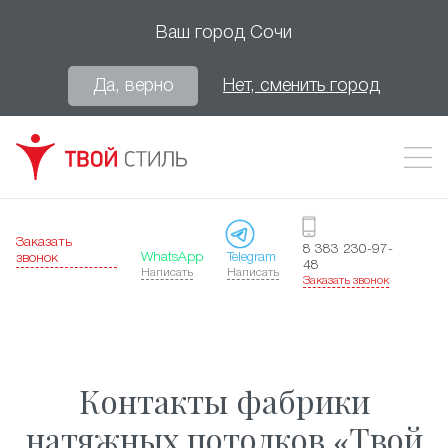
Ваш город
Сочи
Да, верно
Нет, сменить город
Заказать
8 383 230-97-
WhatsApp
Telegram
звонок
48
Написать
Написать
Заказать звонок
Контакты фабрики
натяжных потолков «Твой