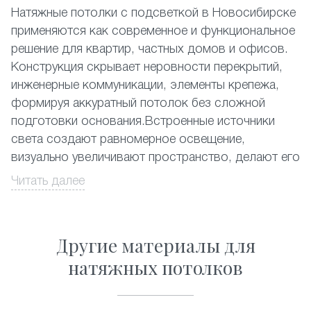
Натяжные потолки с подсветкой в Новосибирске
применяются как современное и функциональное
решение для квартир, частных домов и офисов.
Конструкция скрывает неровности перекрытий,
инженерные коммуникации, элементы крепежа,
формируя аккуратный потолок без сложной
подготовки основания.Встроенные источники
света создают равномерное освещение,
визуально увеличивают пространство, делают его
более комфортным. Материалы устойчивы к
Читать далее
перепадам температуры, не накапливают
статическое электричество, как следствие, на них
не садится пыль. Они не впитывают запахи, легко
Другие материалы для
очищаются обычными средствами.
натяжных потолков
Потолки с подсветкой помогают поддерживать
аккуратный интерьер и позволяют гибко