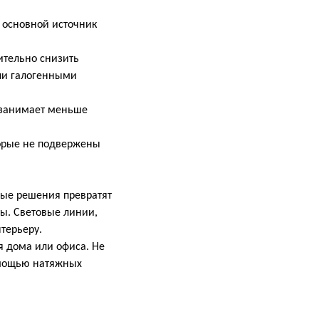
 основной источник
тельно снизить
ли галогенными
 занимает меньше
орые не подвержены
ные решения превратят
ты. Световые линии,
терьеру.
 дома или офиса. Не
омощью натяжных