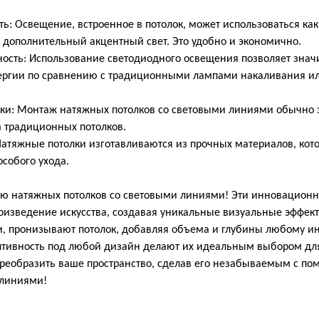
Освещение, встроенное в потолок, может использоваться как
к дополнительный акцентный свет. Это удобно и экономично.
ть: Использование светодиодного освещения позволяет значи
нергии по сравнению с традиционными лампами накаливания и
и: Монтаж натяжных потолков со световыми линиями обычно
а традиционных потолков.
тяжные потолки изготавливаются из прочных материалов, кот
особого ухода.
ию натяжных потолков со световыми линиями! Эти инновацион
роизведение искусства, создавая уникальные визуальные эффек
, пронизывают потолок, добавляя объема и глубины любому ин
птивность под любой дизайн делают их идеальным выбором для
преобразить ваше пространство, сделав его незабываемым с п
 линиями!