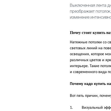
Выключенная лента дн
преображает потолок,
изменение интенсивно
Почеу стоит купить н
Натяжные потолки со с
световых линий на пове
освещения, которое мож
различных цветов и ярк
интерьере. Такие пото
и современного вида 
Почему надо купить н
Вот пять причин, почем
1. Визуальный эффект