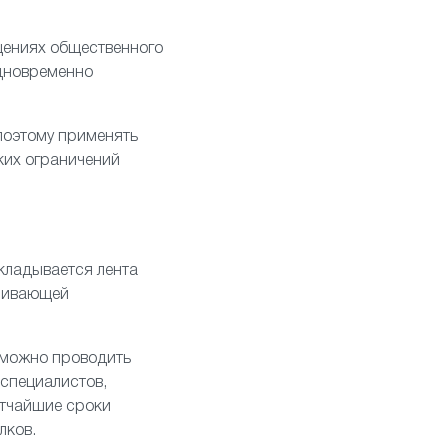
щениях общественного
одновременно
поэтому применять
ких ограничений
акладывается лента
ечивающей
 можно проводить
 специалистов,
атчайшие сроки
лков.