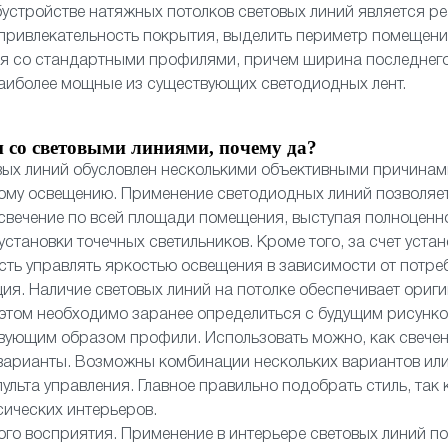
устройстве натяжных потолков световых линий является 
 привлекательность покрытия, выделить периметр помещен
ся со стандартными профилями, причем ширина последнего
аиболее мощные из существующих светодиодных лент.
 со световыми линиями, почему да?
вых линий обусловлен несколькими объективными причинам
ому освещению. Применение светодиодных линий позволяет
свечение по всей площади помещения, выступая полноценн
установки точечных светильников. Кроме того, за счет уста
ть управлять яркостью освещения в зависимости от потре
ия. Наличие световых линий на потолке обеспечивает ориг
 этом необходимо заранее определиться с будущим рисунко
вующим образом профили. Использовать можно, как свечени
варианты. Возможны комбинации нескольких вариантов или
ульта управления. Главное правильно подобрать стиль, так 
сических интерьеров.
ого восприятия. Применение в интерьере световых линий по