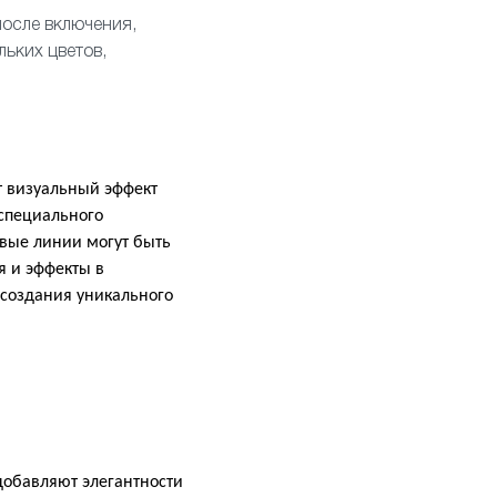
после включения,
льких цветов,
т визуальный эффект
 специального
овые линии могут быть
я и эффекты в
 создания уникального
обавляют элегантности