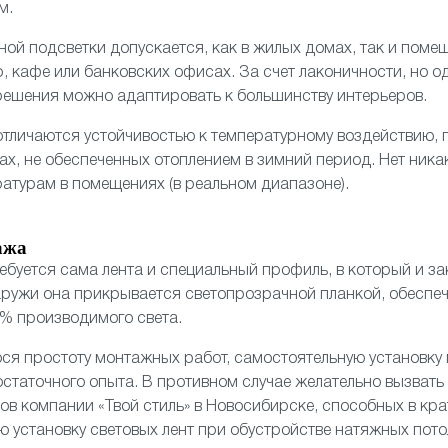
м.
ой подсветки допускается, как в жилых домах, так и поме
, кафе или банковских офисах. За счет лаконичности, но 
решения можно адаптировать к большинству интерьеров.
тличаются устойчивостью к температурному воздействию, 
ах, не обеспеченных отоплением в зимний период. Нет ника
атурам в помещениях (в реальном диапазоне).
ажа
ребуется сама лента и специальный профиль, в который и з
аружи она прикрывается светопрозрачной планкой, обесп
% производимого света.
ся простоту монтажных работ, самостоятельную установку
остаточного опыта. В противном случае желательно вызвать
в компании «Твой стиль» в Новосибирске, способных в кр
ю установку световых лент при обустройстве натяжных пото