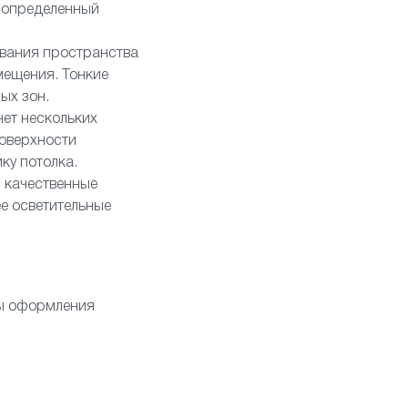
ь определенный
ования пространства
мещения. Тонкие
ых зон.
ет нескольких
поверхности
ку потолка.
и качественные
е осветительные
ты оформления