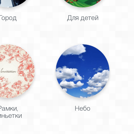
Город
Для детей
Рамки,
Небо
иньетки