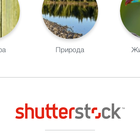
ра
Природа
Жи