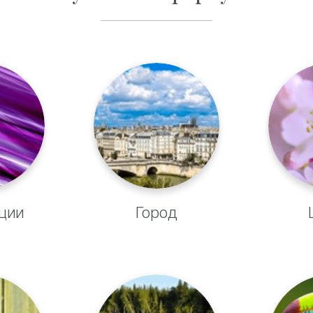
ции
Город