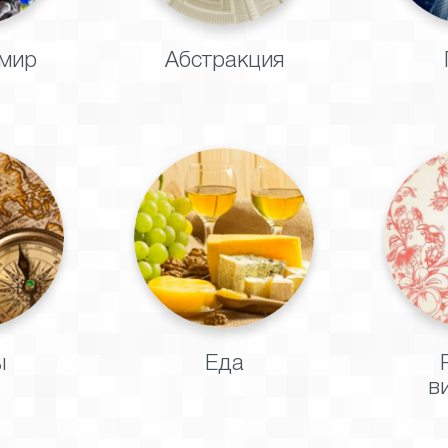
мир
Абстракция
ы
Еда
в