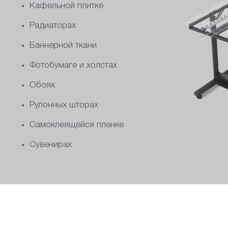
Кафельной плитке
Радиаторах
Баннерной ткани
Фотобумаге и холстах
Обоях
Рулонных шторах
Самоклеящейся пленке
Сувенирах