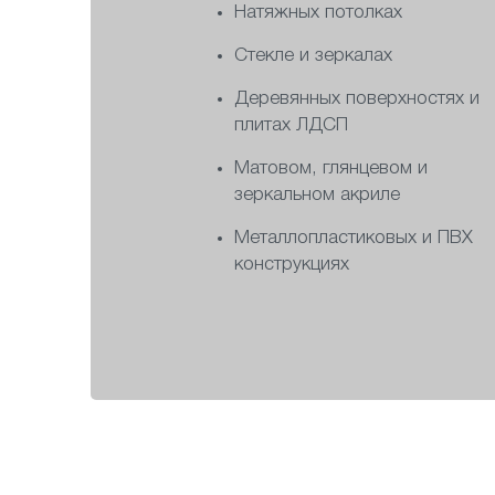
Натяжных потолках
Стекле и зеркалах
Деревянных поверхностях и
плитах ЛДСП
Матовом, глянцевом и
зеркальном акриле
Металлопластиковых и ПВХ
конструкциях