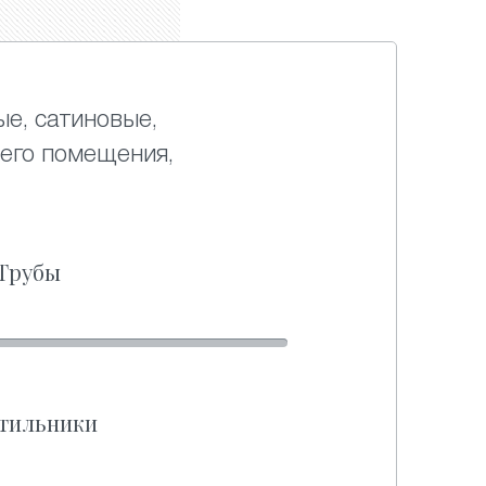
ые, сатиновые,
его помещения,
Трубы
тильники