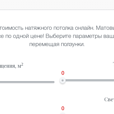
тоимость натяжного потолка онлайн. Матов
се по одной цене! Выберите параметры ваш
перемещая ползунки.
2
щения, м
0
Све
0