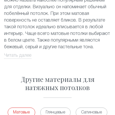
можно назвать наиболее популярным решением
для отделки. Визуально он напоминает обычный
побелённый потолок. При этом матовая
поверхность не оставляет бликов. В результате
такой потолок идеально вписывается в любой
интерьер. Чаще всего матовые потолки выбирают
в белом цвете. Также популярными являются
бежевый, серый и другие пастельные тона.
Читать далее
Их устанавливают
и
, классический
в залах
на кухне
светлый матовый натяжной потолок идеально
подходит
и
. Кроме этого
в спальне
гостиной
Другие материалы для
часто его используют в нежилых помещениях.
Традиционный натяжной потолок отлично
натяжных потолков
подходит для монтажа в комнатах с повышенной
влажностью. Вы можете смело устанавливать его
, бассейнах и т.д. Матовые потолки
в ванных
смогут стать украшением
двухуровневой
Матовые
Глянцевые
Сатиновые