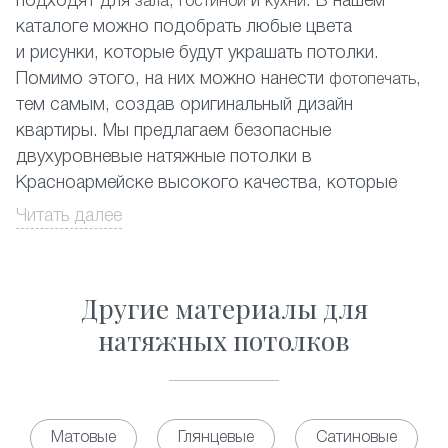
подходят для
,
и
. В нашем
зала
гостиной
кухни
каталоге можно подобрать любые цвета
и рисунки, которые будут украшать потолки.
Помимо этого, на них можно нанести
,
фотопечать
тем самым, создав оригинальный дизайн
квартиры. Мы предлагаем безопасные
двухуровневые натяжные потолки в
Красноармейске высокого качества, которые
можно устанавливать в любых помещениях.
Читать далее
Любой житель в Красноармейске может заказать
двухуровневые натяжные потолки, которые
Другие материалы для
эффектно смотрятся с красивыми точечными
светильниками. Наши специалисты составят
натяжных потолков
дизайн-проект и помогут подобрать вариант,
подходящий именно для Вашего помещения.
Многоуровневые натяжные потолки запросто
Матовые
Глянцевые
Сатиновые