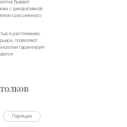
олотна бывают
акже с декоративной
ягкого рассеянного
стью к растяжению,
рьера, позволяют
хнологии гарантирует
таются
толков
Парящие