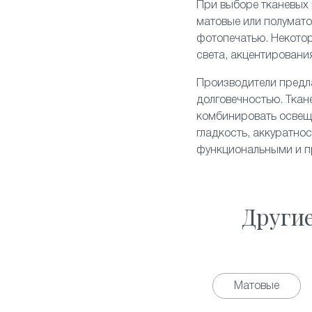
При выборе тканевых 
матовые или полумато
фотопечатью. Некото
света, акцентировани
Производители предла
долговечностью. Ткан
комбинировать освеще
гладкость, аккуратно
функциональными и пр
Други
Матовые