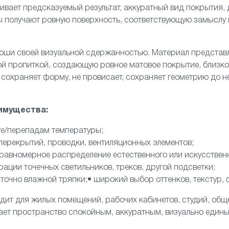
ивает предсказуемый результат, аккуратный вид покрытия, 
ы получают ровную поверхность, соответствующую замыслу 
роши своей визуальной сдержанностью. Материал представ
ой пропиткой, создающую ровное матовое покрытие, близк
 сохраняет форму, не провисает, сохраняет геометрию до н
имущества:
аге/перепадам температуры;
перекрытий, проводки, вентиляционных элементов;
 равномерное распределение естественного или искусственн
ации точечных светильников, треков, другой подсветки;
аточно влажной тряпки;• широкий выбор оттенков, текстур,
дит для жилых помещений, рабочих кабинетов, студий, общ
ает пространство спокойным, аккуратным, визуально едины