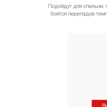
Подойдут для спальни, г
боятся перепадов темп
В