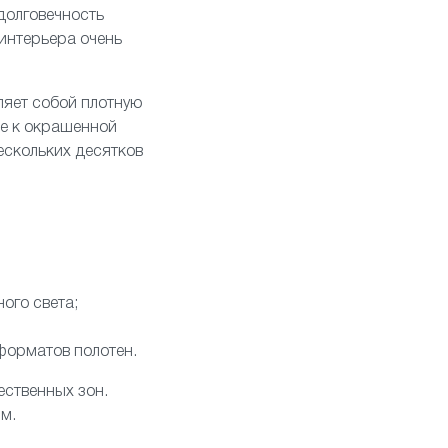
долговечность
интерьера очень
ляет собой плотную
ое к окрашенной
ескольких десятков
ого света;
 форматов полотен.
ественных зон.
м.