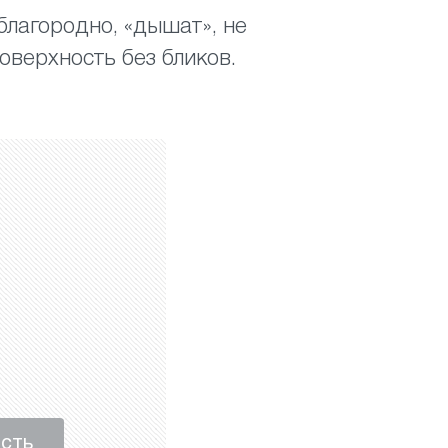
 благородно, «дышат», не
оверхность без бликов.
ость