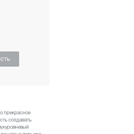
ость
то прекрасное
сть создавать
вухуровневый