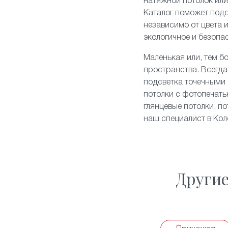
натяжной потолок ил
Каталог поможет подо
независимо от цвета 
экологичное и безопа
Маленькая или, тем б
пространства. Всегда
подсветка точечными 
потолки с фотопечать
глянцевые потолки
, п
наш специалист в Кол
Други