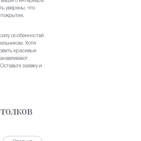
 вашего интерьера.
ь уверены, что
-покрытие,
 силу особенностей
тильником. Хотя
овить красивые
танавливают
Оставьте заявку и
толков