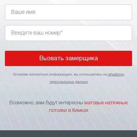
устойчивость к влаге/перепадам температуры;
скрытие дефектов перекрытий, проводки,
вентиляционных элементов;
отсутствие бликов, равномерное
распределение естественного или искусственного
света;
возможность интеграции точечных
светильников, треков, другой подсветки;
Вызвать замерщика
лёгкий уход – достаточно влажной тряпки;•
широкий выбор оттенков, текстур, форматов
Оставляя контактную информацию, вы соглашаетесь на
обработку
полотен.
персональных данных
Такое покрытие подходит для жилых помещений,
рабочих кабинетов, студий, общественных зон.
Возможно, вам будут интересны
матовые натяжные
Матовая текстура делает пространство
потолки в Химках
спокойным, аккуратным, визуально единым.
При выборе тканевых натяжных потолков стоит