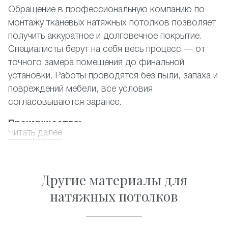
Обращение в профессиональную компанию по
монтажу тканевых натяжных потолков позволяет
получить аккуратное и долговечное покрытие.
Специалисты берут на себя весь процесс — от
точного замера помещения до финальной
установки. Работы проводятся без пыли, запаха и
повреждений мебели, все условия
согласовываются заранее.
Преимущества:
Читать далее
выезд замерщика и консультация на объекте;
проектирование с учётом геометрии комнаты,
высоты потолков;
Другие материалы для
установка без демонтажа отделки или мебели;
натяжных потолков
контроль качества материала/крепежа на
каждом этапе;
рекомендации по уходу, поддержка после