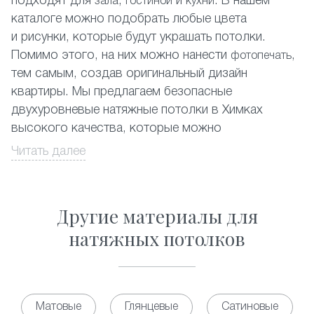
подходят для
,
и
. В нашем
зала
гостиной
кухни
каталоге можно подобрать любые цвета
и рисунки, которые будут украшать потолки.
Помимо этого, на них можно нанести
,
фотопечать
тем самым, создав оригинальный дизайн
квартиры. Мы предлагаем безопасные
двухуровневые натяжные потолки в Химках
высокого качества, которые можно
устанавливать в любых помещениях.
Читать далее
Любой житель в Химках может заказать
двухуровневые натяжные потолки, которые
Другие материалы для
эффектно смотрятся с красивыми точечными
светильниками. Наши специалисты составят
натяжных потолков
дизайн-проект и помогут подобрать вариант,
подходящий именно для Вашего помещения.
Многоуровневые натяжные потолки запросто
Матовые
Глянцевые
Сатиновые