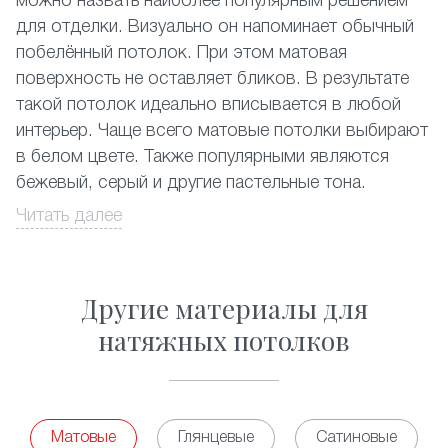
можно назвать наиболее популярным решением
для отделки. Визуально он напоминает обычный
побелённый потолок. При этом матовая
поверхность не оставляет бликов. В результате
такой потолок идеально вписывается в любой
интерьер. Чаще всего матовые потолки выбирают
в белом цвете. Также популярными являются
бежевый, серый и другие пастельные тона.
Читать далее
Их устанавливают
и
, классический
в залах
на кухне
светлый матовый натяжной потолок идеально
подходит
и
. Кроме этого
в спальне
гостиной
Другие материалы для
часто его используют в нежилых помещениях.
Традиционный натяжной потолок отлично
натяжных потолков
подходит для монтажа в комнатах с повышенной
влажностью. Вы можете смело устанавливать его
, бассейнах и т.д. Матовые потолки
в ванных
смогут стать украшением
двухуровневой
Матовые
Глянцевые
Сатиновые