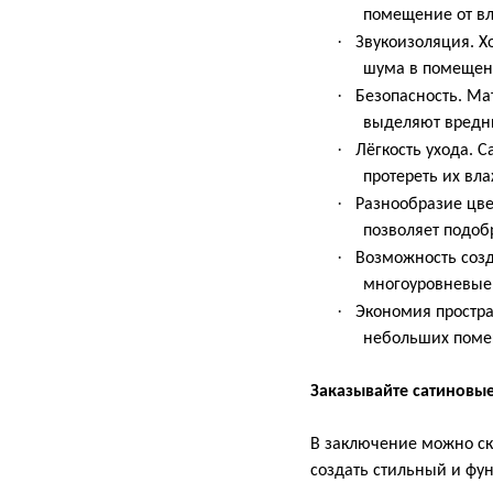
помещение от вл
·
Звукоизоляция. Х
шума в помещен
·
Безопасность. Ма
выделяют вредны
·
Лёгкость ухода. С
протереть их вл
·
Разнообразие цве
позволяет подоб
·
Возможность созд
многоуровневые 
·
Экономия простра
небольших поме
Заказывайте сатиновы
В заключение можно ска
создать стильный и фу