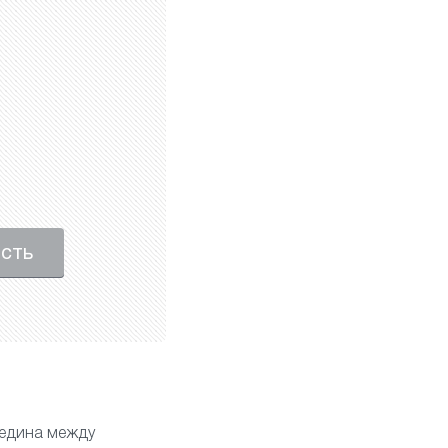
ость
редина между