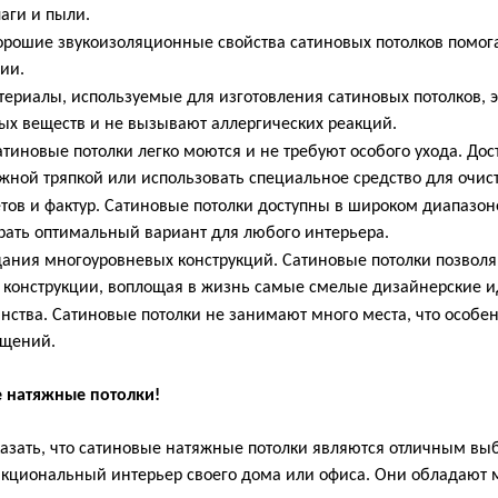
аги и пыли.
орошие звукоизоляционные свойства сатиновых потолков помог
ии.
териалы, используемые для изготовления сатиновых потолков, э
х веществ и не вызывают аллергических реакций.
атиновые потолки легко моются и не требуют особого ухода. Дос
ажной тряпкой или использовать специальное средство для очист
тов и фактур. Сатиновые потолки доступны в широком диапазоне
рать оптимальный вариант для любого интерьера.
ания многоуровневых конструкций. Сатиновые потолки позволя
конструкции, воплощая в жизнь самые смелые дизайнерские и
нства. Сатиновые потолки не занимают много места, что особе
щений.
е натяжные потолки!
зать, что сатиновые натяжные потолки являются отличным выбо
нкциональный интерьер своего дома или офиса. Они обладают