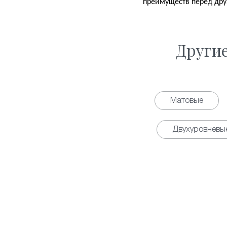
преимуществ перед дру
Други
Матовые
Двухуровневы