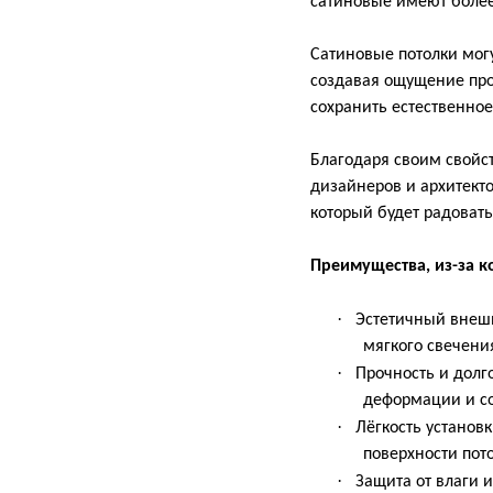
сатиновые имеют более 
Сатиновые потолки мог
создавая ощущение про
сохранить естественно
Благодаря своим свойс
дизайнеров и архитект
который будет радовать
Преимущества, из-за к
·
Эстетичный внешн
мягкого свечени
·
Прочность и долг
деформации и со
·
Лёгкость установ
поверхности пото
·
Защита от влаги 