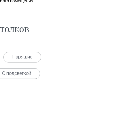
юбого помещения.
толков
Парящие
С подсветкой