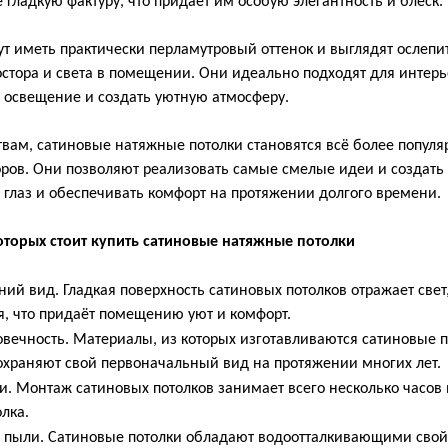
гладкую фактуру, что придаёт им особую элегантность и блеск.
ут иметь практически перламутровый оттенок и выглядят ослеп
стора и света в помещении. Они идеально подходят для интерь
е освещение и создать уютную атмосферу.
твам, сатиновые натяжные потолки становятся всё более попул
оров. Они позволяют реализовать самые смелые идеи и создать
 глаз и обеспечивать комфорт на протяжении долгого времени.
оторых стоит купить сатиновые натяжные потолки
ий вид. Гладкая поверхность сатиновых потолков отражает свет
я, что придаёт помещению уют и комфорт.
овечность. Материалы, из которых изготавливаются сатиновые 
храняют свой первоначальный вид на протяжении многих лет.
ки. Монтаж сатиновых потолков занимает всего несколько часов 
лка.
и пыли. Сатиновые потолки обладают водоотталкивающими свой