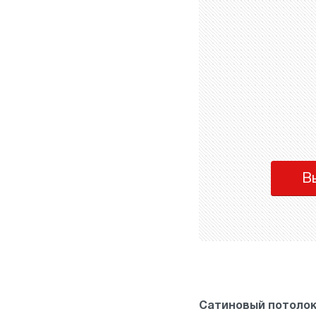
В
Сатиновый потоло