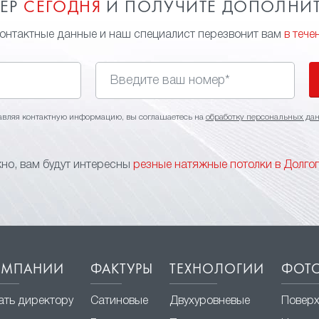
МЕР
СЕГОДНЯ
И ПОЛУЧИТЕ ДОПОЛНИ
контактные данные и наш специалист перезвонит вам
в тече
авляя контактную информацию, вы соглашаетесь на
обработку персональных да
но, вам будут интересны
резные натяжные потолки в Долго
ОМПАНИИ
ФАКТУРЫ
ТЕХНОЛОГИИ
ФОТО
ать директору
Сатиновые
Двухуровневые
Поверх