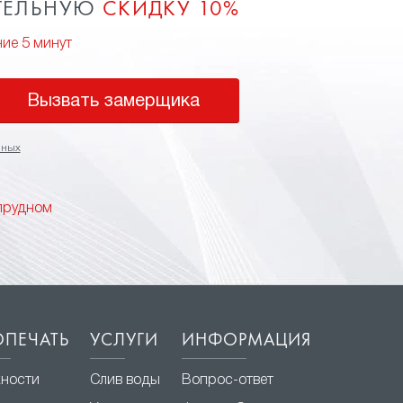
ТЕЛЬНУЮ
СКИДКУ 10%
ние 5 минут
Вызвать замерщика
нных
прудном
ПЕЧАТЬ
УСЛУГИ
ИНФОРМАЦИЯ
ности
Слив воды
Вопрос-ответ