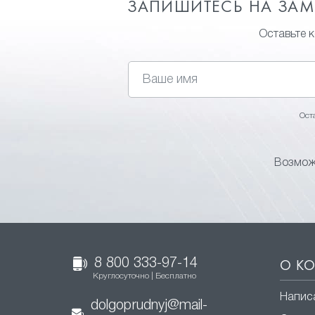
ЗАПИШИТЕСЬ НА ЗА
Оставьте 
Ост
Возмож
8 800 333-97-14
О К
Круглосуточно | Бесплатно
Напис
dolgoprudnyj@mail-