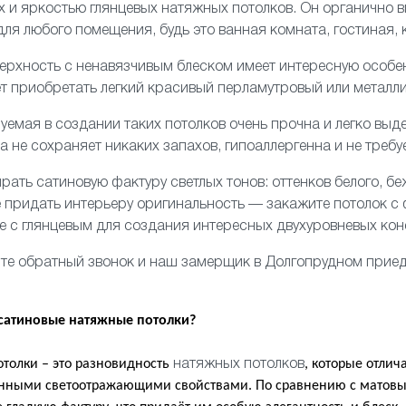
 и яркостью глянцевых натяжных потолков. Он органично 
для любого помещения, будь это
ванная комната
,
гостиная
,
верхность с ненавязчивым блеском имеет интересную особ
 приобретать легкий красивый перламутровый или металли
зуемая в создании таких потолков очень прочна и легко вы
на не сохраняет никаких запахов, гипоаллергенна и не требу
ать сатиновую фактуру светлых тонов: оттенков белого, беж
те придать интерьеру оригинальность — закажите потолок
с
те с
глянцевым
для создания интересных
двухуровневых
кон
те обратный звонок и наш замерщик в Долгопрудном приеде
 сатиновые натяжные потолки?
толки – это разновидность
, которые отлич
натяжных потолков
енными светоотражающими свойствами. По сравнению с матовы