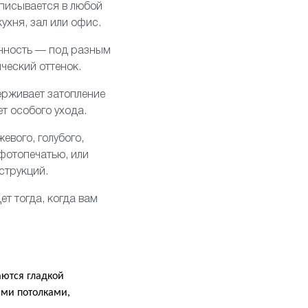
вписывается в любой
кухня
,
зал
или офис.
енность — под разным
ческий оттенок.
держивает затопление
ет особого ухода.
евого, голубого,
 фотопечатью
, или
струкций.
т тогда, когда вам
аются гладкой
ми потолками,