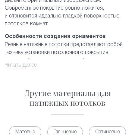
дизайн с оригинальным изображением.
Современное покрытие ровно ложится,
и становится идеально гладкой поверхностью
потолков комнат.
Особенности создания орнаментов
Резные натяжные потолки представляют собой
технику установки потолочного покрытия,
в которой используются два и более полотна
Читать далее
ПВХ-материала, где наружный имеет
художественные вырезы. При этом подбирается
цветовая гамма либо контрастная, либо
Другие материалы для
из дополняющих друг друга цветов. Орнамент
выполняется из отверстий в форме практически
натяжных потолков
правильных геометрических фигур разных
размеров. Существующий на данный момент
каталог предлагает фото наиболее популярных
из них, а также ответ на вопрос, сколько стоит
Матовые
Глянцевые
Сатиновые