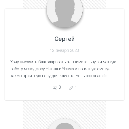
Сергей
12 января 2023
Хочу выразить благодарность за внимательную и четкую
работу менеджеру Натальи.Ясную и понятную смету,а
также приятную цену для клиента.Большое спасибо
мастеру Артему за качественную и аккуратную
0
1
работу.Приятно за свои деньги получать отличную
работу.Теперь 3-х комнатная квартира и лоджия с
красивыми потолками выглядит прекрасно.