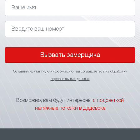
управления. Главное правильно подобрать стиль,
так как подсветка не подходит для классических
интерьеров.
• Изменение визуального восприятия. Применение
в интерьере световых линий позволяет визуально
поднять потолки, сделать более широким
пространство помещения или выделить
Вызвать замерщика
определенный участок.
• Зонирование пространства. Игра подсветкой
Оставляя контактную информацию, вы соглашаетесь на
обработку
оптимальное решение для зонирования
персональных данных
пространства без применения перегородок
и других элементов, ограничивающих свободу
перемещения. Тонкие световые линии на потолке
Возможно, вам будут интересны
с подсветкой
станут прекрасным указателем границы
натяжные потолки в Дедовске
функциональных зон.
• Маскировка швов. В больших помещениях
натяжной потолок формируется за счет
нескольких соединяемых полотен. Чтобы