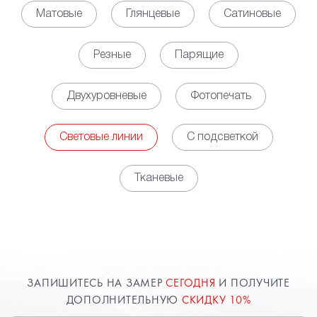
светодиодных линий позволяет обеспечить
Матовые
Глянцевые
Сатиновые
равномерное, мягкое свечение по всей площади
помещения, выступая полноценной заменой для
Резные
Парящие
освещения на основе установки точечных
светильников. Кроме того, за счет установки
Двухуровневые
Фотопечать
контроллера появляется возможность управлять
яркостью освещения в зависимости
от потребности.
Световые линии
С подсветкой
• Декоративная функция. Наличие световых линий
на потолке обеспечивает оригинальный облик
Тканевые
пространству, но при этом необходимо заранее
определиться с будущим рисунком свечения,
чтобы разместить соответствующим образом
профили. Использовать можно, как свечение
белого цвета, так и различные цветные варианты.
Возможны комбинации нескольких вариантов или
ЗАПИШИТЕСЬ НА ЗАМЕР
СЕГОДНЯ
И ПОЛУЧИТЕ
изменение цветовой палитры от команд с пульта
ДОПОЛНИТЕЛЬНУЮ
СКИДКУ 10%