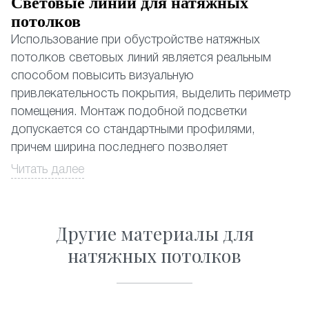
Световые линии для натяжных
потолков
Использование при обустройстве натяжных
потолков световых линий является реальным
способом повысить визуальную
привлекательность покрытия, выделить периметр
помещения. Монтаж подобной подсветки
допускается со стандартными профилями,
причем ширина последнего позволяет
устанавливать даже наиболее мощные
Читать далее
из существующих светодиодных лент.
Натяжные потолки со световыми линиями,
Другие материалы для
почему да?
натяжных потолков
Выбор в пользу световых линий обусловлен
несколькими объективными причинами:
• Замена традиционному освещению. Применение