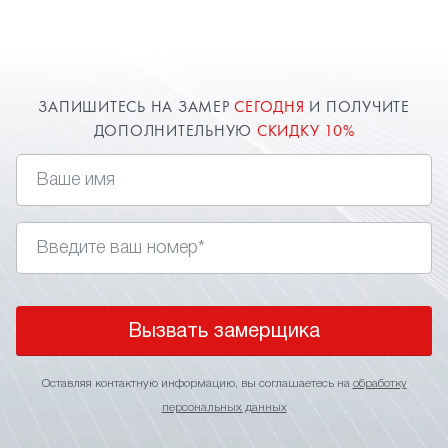
современный способ подчеркнуть отдельные
элементы интерьера и разделить пространство
на несколько зон. Многоуровневые натяжные
потолки позволяют решить разнообразные
дизайнерские задачи. Доверяйте ваш потолок
ЗАПИШИТЕСЬ НА ЗАМЕР
СЕГОДНЯ
И ПОЛУЧИТЕ
только профессионалам!
ДОПОЛНИТЕЛЬНУЮ
СКИДКУ 10%
Менеджеры компании "Твой стиль" в Бердске
помогут определиться с выбором
Вызвать замерщика
Оставляя контактную информацию, вы соглашаетесь на
обработку
персональных данных