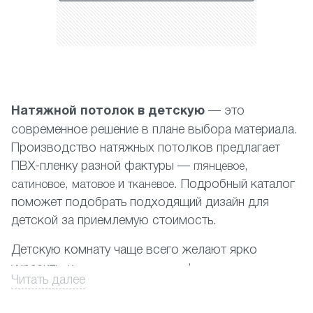
Натяжной потолок в детскую
— это
современное решение в плане выбора материала.
Производство натяжных потолков предлагает
ПВХ-пленку разной фактуры —
,
глянцевое
,
и
. Подробный каталог
сатиновое
матовое
тканевое
поможет подобрать подходящий дизайн для
детской за приемлемую стоимость.
Детскую комнату чаще всего желают ярко
украсить, и
натяжные потолки с фотопечатью
Читать далее
прекрасно для этого подходят.
Отлично смотрится и покрытие с детскими