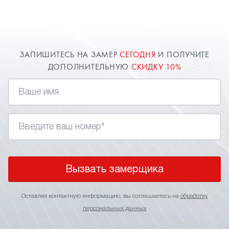
желании клиента - софиты. В спальне это могут
быть точечные светильники или даже светодиоды,
имитирующие
, которые непременно
звездное небо
придадут вашему дизайн-проекту необыкновенное
ЗАПИШИТЕСЬ НА ЗАМЕР
СЕГОДНЯ
И ПОЛУЧИТЕ
освещение. Заказать и установить натяжные
ДОПОЛНИТЕЛЬНУЮ
СКИДКУ 10%
потолки в спальню вы можете через сайт.
Оставь заявку и получи дополнительную скидку
10%.
Вызвать замерщика
Оставляя контактную информацию, вы соглашаетесь на
обработку
персональных данных