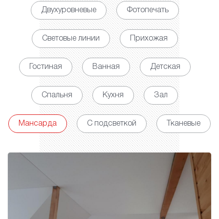
Двухуровневые
Фотопечать
Световые линии
Прихожая
Гостиная
Ванная
Детская
Спальня
Кухня
Зал
Мансарда
С подсветкой
Тканевые