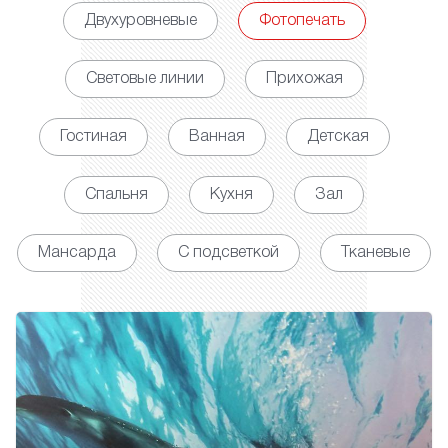
Двухуровневые
Фотопечать
Световые линии
Прихожая
Гостиная
Ванная
Детская
Спальня
Кухня
Зал
Мансарда
С подсветкой
Тканевые