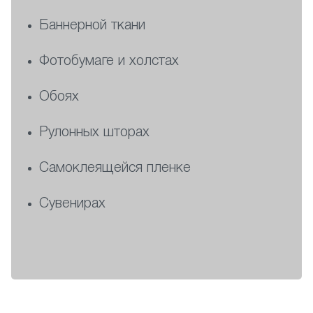
Баннерной ткани
Фотобумаге и холстах
Обоях
Рулонных шторах
Самоклеящейся пленке
Сувенирах