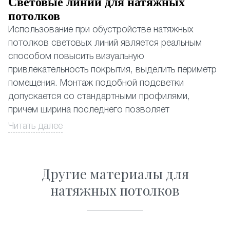
Световые линии для натяжных
потолков
Использование при обустройстве натяжных
потолков световых линий является реальным
способом повысить визуальную
привлекательность покрытия, выделить периметр
помещения. Монтаж подобной подсветки
допускается со стандартными профилями,
причем ширина последнего позволяет
устанавливать даже наиболее мощные
Читать далее
из существующих светодиодных лент.
Натяжные потолки со световыми линиями,
Другие материалы для
почему да?
натяжных потолков
Выбор в пользу световых линий обусловлен
несколькими объективными причинами:
• Замена традиционному освещению. Применение