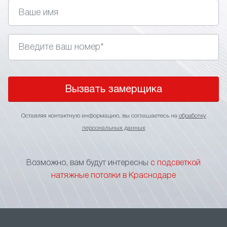
управления. Главное правильно подобрать стиль,
так как подсветка не подходит для классических
интерьеров.
• Изменение визуального восприятия. Применение
в интерьере световых линий позволяет визуально
поднять потолки, сделать более широким
пространство помещения или выделить
Вызвать замерщика
определенный участок.
• Зонирование пространства. Игра подсветкой
Оставляя контактную информацию, вы соглашаетесь на
обработку
оптимальное решение для зонирования
персональных данных
пространства без применения перегородок
и других элементов, ограничивающих свободу
перемещения. Тонкие световые линии на потолке
Возможно, вам будут интересны
с подсветкой
станут прекрасным указателем границы
натяжные потолки в Краснодаре
функциональных зон.
• Маскировка швов. В больших помещениях
натяжной потолок формируется за счет
нескольких соединяемых полотен. Чтобы