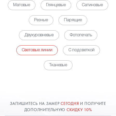
светодиодных линий позволяет обеспечить
Матовые
Глянцевые
Сатиновые
равномерное, мягкое свечение по всей площади
помещения, выступая полноценной заменой для
Резные
Парящие
освещения на основе установки точечных
светильников. Кроме того, за счет установки
Двухуровневые
Фотопечать
контроллера появляется возможность управлять
яркостью освещения в зависимости
от потребности.
Световые линии
С подсветкой
• Декоративная функция. Наличие световых линий
на потолке обеспечивает оригинальный облик
Тканевые
пространству, но при этом необходимо заранее
определиться с будущим рисунком свечения,
чтобы разместить соответствующим образом
профили. Использовать можно, как свечение
белого цвета, так и различные цветные варианты.
Возможны комбинации нескольких вариантов или
ЗАПИШИТЕСЬ НА ЗАМЕР
СЕГОДНЯ
И ПОЛУЧИТЕ
изменение цветовой палитры от команд с пульта
ДОПОЛНИТЕЛЬНУЮ
СКИДКУ 10%