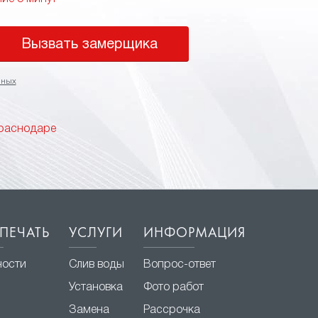
Вызвать замерщика
нных
Краснодаре
ПЕЧАТЬ
УСЛУГИ
ИНФОРМАЦИЯ
ности
Слив воды
Вопрос-ответ
Установка
Фото работ
Замена
Рассрочка