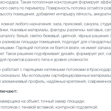
аснодара. Такая потолочная конструкция формирует эффек
кого света по периметру. Поверхность потолка остаётся ров
высоту помещения, добавляет интерьеру лёгкость, аккуратн
 комнат любого назначения: зала, прихожей, санузла, студи
нки, тканевые материалы, фактуры различны: матовые, сат
каталогу: белый, светло-бежевый, цветной, чёрные решения
х размерах площади помещения, подходит для стандартны
 нишами. Парящий потолок не боится влаги, не имеет запах
 лет. Такое решение подчёркивает дизайн, формирует уют, с
для проектов разного типа и уровня сложности.
ь» работает с парящими натяжными потолками в Краснодар
ссионально. Мы используем сертифицированные материалы
м алюминиевый профиль, надёжные крепления, современно
ключают:
замерщика на объект, точный замер площади;
потолков с теневой вставкой, контурной подсветкой;