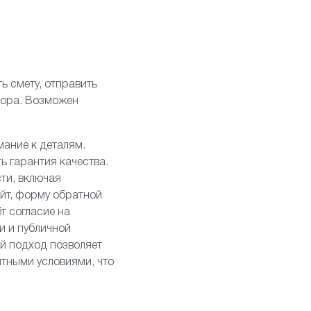
ь смету, отправить
усора. Возможен
мание к деталям.
ь гарантия качества.
ти, включая
айт, форму обратной
т согласие на
и и публичной
ой подход позволяет
ятными условиями, что