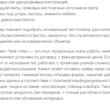
вых или двухуровневые конструкций;
дной ленты, трековых или точечных источников света;
ных под шторы, люстры, элементы мебели;
 демонтажа багета.
р поможет подобрать оптимальный тип потолка, рассчитат
аботы выполняются быстро, аккуратно, без строительного м
щениях или на коммерческих объектах.
и «Твой стиль» — это опыт, прозрачные этапы работы, вни
лняют установку по договору, с фиксированной ценой. Ест
т от нескольких лет, работают с проектами разной сложнос
андартные решения. Клиент может оставить заявку через с
по телефону. Нажимая кнопку отправки формы, заказчик даё
ых данных в соответствии с политикой конфиденциальност
ции, скидка на замер, консультации, помощь в выборе. Так
отолок аккуратно, без переделок, с точным расчётом и пон
емонте или обновлении интерьера.