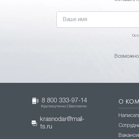
Ост
Возможно,
8 800 333-97-14
О КО
Круглосуточно | Бесплатно
Написат
krasnodar@mail-
Сотрудн
ts.ru
Ваканси