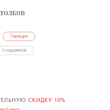
толков
Парящие
С подсветкой
ТЕЛЬНУЮ
СКИДКУ 10%
ние 5 минут