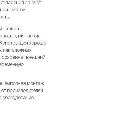
т парения за счёт
ной, чистой,
ость.
и, офиса.
иновые, глянцевые.
. Конструкция хорошо
х или сложных
а, сохраняет внешний
овременную
е, выполняя монтаж
 от производителей
е оборудование.