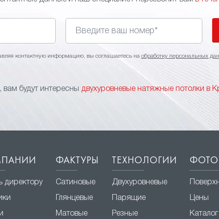
авляя контактную информацию, вы соглашаетесь на
обработку персональных да
 вам будут интересны
двухуровневые натяжные потолки в 
МПАНИИ
ФАКТУРЫ
ТЕХНОЛОГИИ
ФОТО
ь директору
Сатиновые
Двухуровневые
Поверх
ики
Глянцевые
Парящие
Цены
и
Матовые
Резные
Каталог