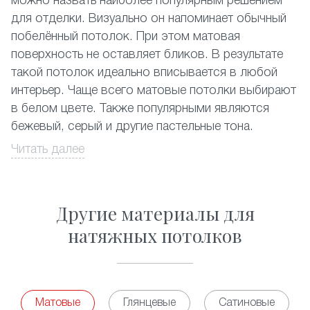
можно назвать наиболее популярным решением
для отделки. Визуально он напоминает обычный
побелённый потолок. При этом матовая
поверхность не оставляет бликов. В результате
такой потолок идеально вписывается в любой
интерьер. Чаще всего матовые потолки выбирают
в белом цвете. Также популярными являются
бежевый, серый и другие пастельные тона.
Читать далее
Их устанавливают
и
, классический
в залах
на кухне
светлый матовый натяжной потолок идеально
подходит
и
. Кроме этого
в спальне
гостиной
Другие материалы для
часто его используют в нежилых помещениях.
Традиционный натяжной потолок отлично
натяжных потолков
подходит для монтажа в комнатах с повышенной
влажностью. Вы можете смело устанавливать его
, бассейнах и т.д. Матовые потолки
в ванных
смогут стать украшением
двухуровневой
Матовые
Глянцевые
Сатиновые