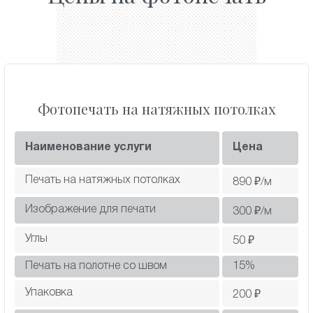
Фотопечать на натяжных потолках
Наименование услуги
Цена
Печать на натяжных потолках
890
₽/м
Изображение для печати
300
₽/м
Углы
50
₽
Печать на полотне со швом
15
%
Упаковка
200
₽