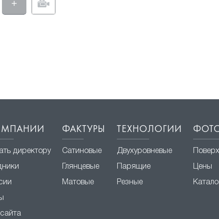
ОМПАНИИ
ФАКТУРЫ
ТЕХНОЛОГИИ
ФОТО
ать директору
Сатиновые
Двухуровневые
Повер
дники
Глянцевые
Парящие
Цены
сии
Матовые
Резные
Катало
ы
 сайта