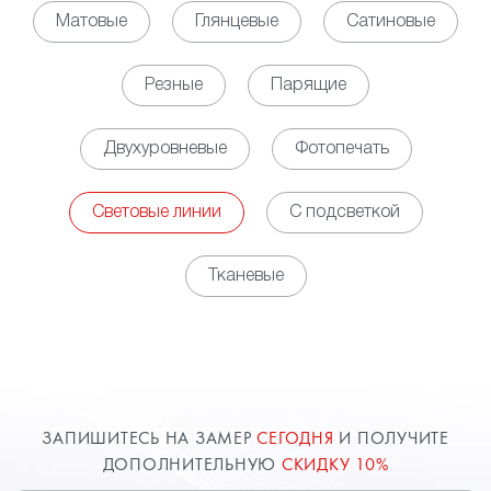
светодиодных линий позволяет обеспечить
Матовые
Глянцевые
Сатиновые
равномерное, мягкое свечение по всей площади
помещения, выступая полноценной заменой для
Резные
Парящие
освещения на основе установки точечных
светильников. Кроме того, за счет установки
Двухуровневые
Фотопечать
контроллера появляется возможность управлять
яркостью освещения в зависимости
от потребности.
Световые линии
С подсветкой
• Декоративная функция. Наличие световых линий
на потолке обеспечивает оригинальный облик
Тканевые
пространству, но при этом необходимо заранее
определиться с будущим рисунком свечения,
чтобы разместить соответствующим образом
профили. Использовать можно, как свечение
белого цвета, так и различные цветные варианты.
Возможны комбинации нескольких вариантов или
ЗАПИШИТЕСЬ НА ЗАМЕР
СЕГОДНЯ
И ПОЛУЧИТЕ
изменение цветовой палитры от команд с пульта
ДОПОЛНИТЕЛЬНУЮ
СКИДКУ 10%