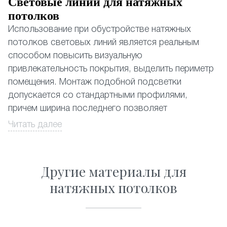
Световые линии для натяжных
потолков
Использование при обустройстве натяжных
потолков световых линий является реальным
способом повысить визуальную
привлекательность покрытия, выделить периметр
помещения. Монтаж подобной подсветки
допускается со стандартными профилями,
причем ширина последнего позволяет
устанавливать даже наиболее мощные
Читать далее
из существующих светодиодных лент.
Натяжные потолки со световыми линиями,
Другие материалы для
почему да?
натяжных потолков
Выбор в пользу световых линий обусловлен
несколькими объективными причинами:
• Замена традиционному освещению. Применение