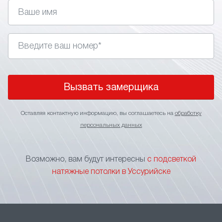
управления. Главное правильно подобрать стиль,
так как подсветка не подходит для классических
интерьеров.
• Изменение визуального восприятия. Применение
в интерьере световых линий позволяет визуально
поднять потолки, сделать более широким
пространство помещения или выделить
Вызвать замерщика
определенный участок.
• Зонирование пространства. Игра подсветкой
Оставляя контактную информацию, вы соглашаетесь на
обработку
оптимальное решение для зонирования
персональных данных
пространства без применения перегородок
и других элементов, ограничивающих свободу
перемещения. Тонкие световые линии на потолке
Возможно, вам будут интересны
с подсветкой
станут прекрасным указателем границы
натяжные потолки в Уссурийске
функциональных зон.
• Маскировка швов. В больших помещениях
натяжной потолок формируется за счет
нескольких соединяемых полотен. Чтобы