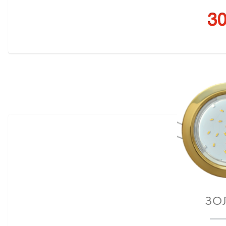
30
ЗО